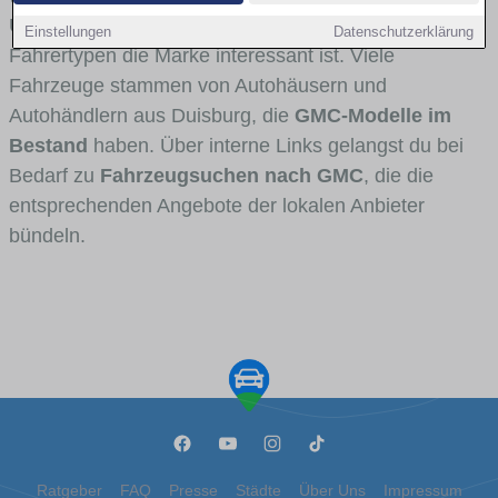
Umlandverkehr zu sehen sind und für welche
Einstellungen
Datenschutzerklärung
Fahrertypen die Marke interessant ist. Viele
Fahrzeuge stammen von Autohäusern und
Autohändlern aus Duisburg, die
GMC-Modelle im
Bestand
haben. Über interne Links gelangst du bei
Bedarf zu
Fahrzeugsuchen nach GMC
, die die
entsprechenden Angebote der lokalen Anbieter
bündeln.
Ratgeber
FAQ
Presse
Städte
Über Uns
Impressum