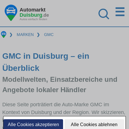
☰
Automarkt
Duisburg
.de
Autos einfach finden
❯
MARKEN
❯
GMC
GMC in Duisburg – ein
Überblick
Modellwelten, Einsatzbereiche und
Angebote lokaler Händler
Diese Seite porträtiert die Auto-Marke GMC im
Kontext von Duisburg und der Region. Wir skizzieren,
in welchen Fahrzeugklassen GMC stark vertreten ist,
Alle Cookies akzeptieren
Alle Cookies ablehnen
welche Modellreihen häufig im Stadt- und