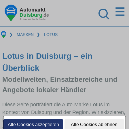
☰
Automarkt
Duisburg
.de
Autos einfach finden
❯
MARKEN
❯
LOTUS
Lotus in Duisburg – ein
Überblick
Modellwelten, Einsatzbereiche und
Angebote lokaler Händler
Diese Seite porträtiert die Auto-Marke Lotus im
Kontext von Duisburg und der Region. Wir skizzieren,
in welchen Fahrzeugklassen Lotus stark vertreten ist,
Alle Cookies akzeptieren
Alle Cookies ablehnen
welche Modellreihen häufig im Stadt- und