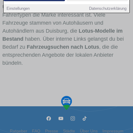
Umlandverkehr zu sehen sind und für welche
Einstellungen
Datenschutzerklärung
Fahrertypen die Marke interessant ist. Viele
Fahrzeuge stammen von Autohäusern und
Autohändlern aus Duisburg, die
Lotus-Modelle im
Bestand
haben. Über interne Links gelangst du bei
Bedarf zu
Fahrzeugsuchen nach Lotus
, die die
entsprechenden Angebote der lokalen Anbieter
bündeln.
Ratgeber
FAQ
Presse
Städte
Über Uns
Impressum