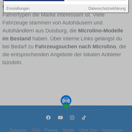
Umlandverkehr zu sehen sind und für welche
Einstellungen
Datenschutzerklärung
Fahrertypen die Marke interessant ist. Viele
Fahrzeuge stammen von Autohäusern und
Autohändlern aus Duisburg, die
Microlino-Modelle
im Bestand
haben. Über interne Links gelangst du
bei Bedarf zu
Fahrzeugsuchen nach Microlino
, die
die entsprechenden Angebote der lokalen Anbieter
bündeln.
Ratgeber
FAQ
Presse
Städte
Über Uns
Impressum