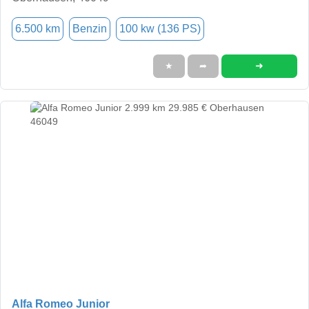
6.500 km
Benzin
100 kw (136 PS)
➜
★
➦
Alfa Romeo Junior