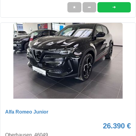
➜
★
➦
Alfa Romeo Junior
26.390 €
Oberhausen, 46049