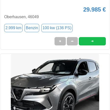
29.985 €
Oberhausen, 46049
2.999 km
Benzin
100 kw (136 PS)
➜
★
➦