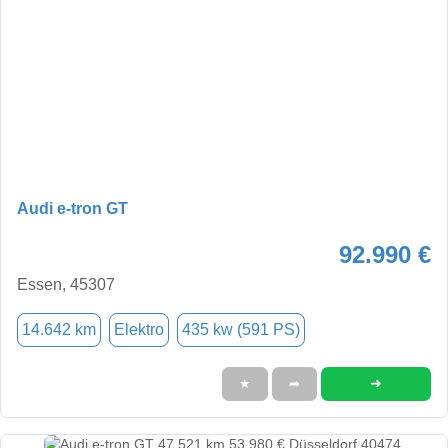
Audi e-tron GT
92.990 €
Essen, 45307
14.642 km
Elektro
435 kw (591 PS)
➜
★
➦