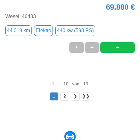
69.880 €
Wesel, 46483
44.019 km
Elektro
440 kw (598 PS)
➜
★
➦
1 - 10 von 13
1
2
❯
❯❯