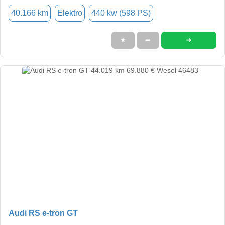
40.166 km
Elektro
440 kw (598 PS)
➜
★
➦
Audi RS e-tron GT