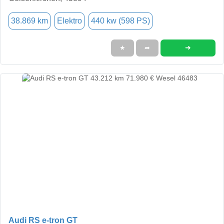
38.869 km
Elektro
440 kw (598 PS)
➜
★
➦
Audi RS e-tron GT