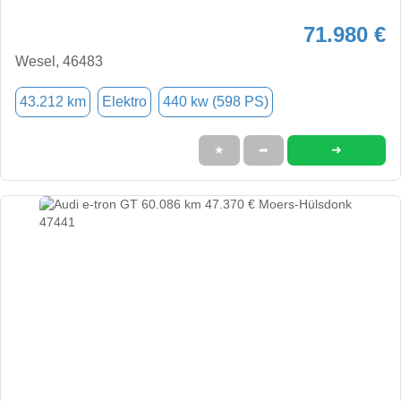
71.980 €
Wesel, 46483
43.212 km
Elektro
440 kw (598 PS)
➜
★
➦