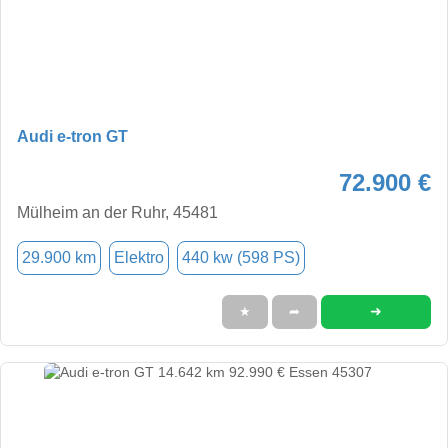
Audi e-tron GT
72.900 €
Mülheim an der Ruhr, 45481
29.900 km
Elektro
440 kw (598 PS)
➜
★
➦