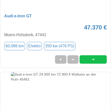
Audi e-tron GT
47.370 €
Moers-Hülsdonk, 47441
60.086 km
Elektro
350 kw (476 PS)
➜
★
➦