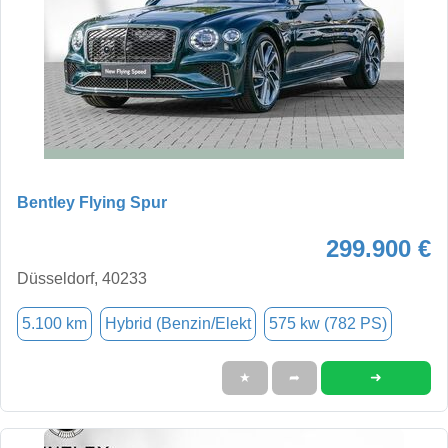
Bentley Flying Spur
299.900 €
Düsseldorf, 40233
5.100 km
Hybrid (Benzin/Elekt
575 kw (782 PS)
➜
★
➦