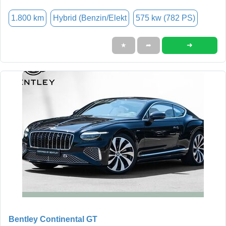
1.800 km
Hybrid (Benzin/Elekt
575 kw (782 PS)
➜
★
➦
Bentley Continental GT