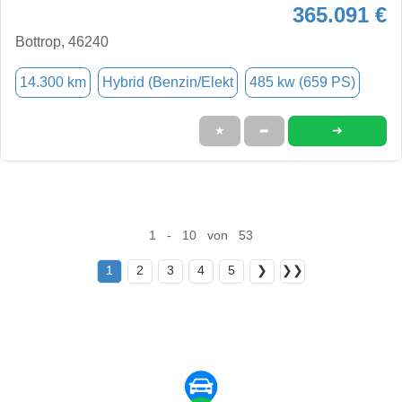
365.091 €
Bottrop, 46240
14.300 km
Hybrid (Benzin/Elekt
485 kw (659 PS)
➜
★
➦
1 - 10 von 53
1
2
3
4
5
❯
❯❯