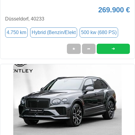
269.900 €
Düsseldorf, 40233
4.750 km
Hybrid (Benzin/Elekt
500 kw (680 PS)
➜
★
➦