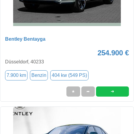
Bentley Bentayga
254.900 €
Düsseldorf, 40233
7.900 km
Benzin
404 kw (549 PS)
➜
★
➦