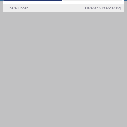
Copyright © 2000 - 2026 | 1A Infosysteme GmbH | Content by: 1a-sites-autos
Einstellungen
Datenschutzerklärung
09.08.2026