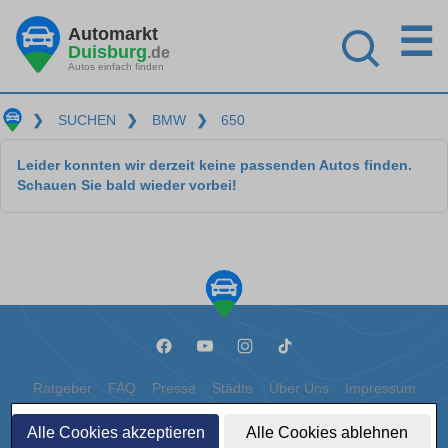
☰
Automarkt
Duisburg
.de
Autos einfach finden
❯
SUCHEN
❯
BMW
❯
650
Leider konnten wir derzeit keine passenden Autos finden.
Schauen Sie bald wieder vorbei!
Ratgeber
FAQ
Presse
Städte
Über Uns
Impressum
Datenschutz
Cookies
Alle Cookies akzeptieren
Alle Cookies ablehnen