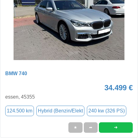
BMW 740
34.499 €
essen, 45355
124.500 km
Hybrid (Benzin/Elekt
240 kw (326 PS)
➜
★
➦