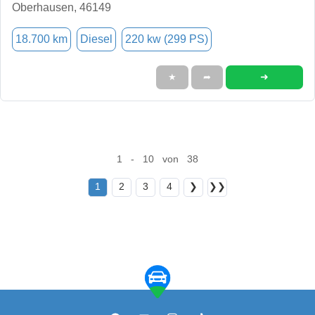
Oberhausen, 46149
18.700 km
Diesel
220 kw (299 PS)
➜
★
➦
1 - 10 von 38
1
2
3
4
❯
❯❯