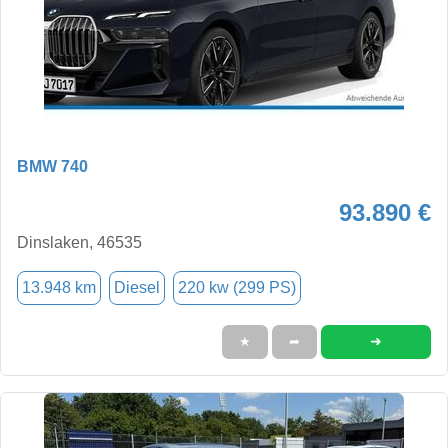
BMW 740
93.890 €
Dinslaken, 46535
13.948 km
Diesel
220 kw (299 PS)
➜
★
➦