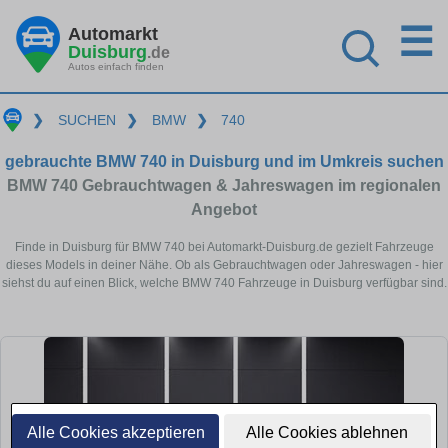
☰
Automarkt
Duisburg
.de
Autos einfach finden
❯
SUCHEN
❯
BMW
❯
740
gebrauchte BMW 740 in Duisburg und im Umkreis suchen
BMW 740 Gebrauchtwagen & Jahreswagen im regionalen
Angebot
Finde in Duisburg für BMW 740 bei Automarkt-Duisburg.de gezielt Fahrzeuge
dieses Models in deiner Nähe. Ob als Gebrauchtwagen oder Jahreswagen - hier
siehst du auf einen Blick, welche BMW 740 Fahrzeuge in Duisburg verfügbar sind.
Alle Cookies akzeptieren
Alle Cookies ablehnen