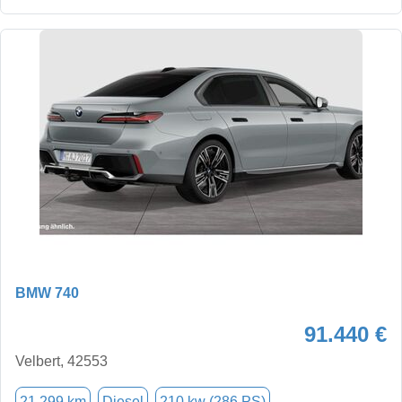
BMW 740
91.440 €
Velbert, 42553
21.299 km
Diesel
210 kw (286 PS)