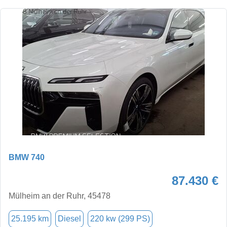
BMW 740
87.430 €
Mülheim an der Ruhr, 45478
25.195 km
Diesel
220 kw (299 PS)