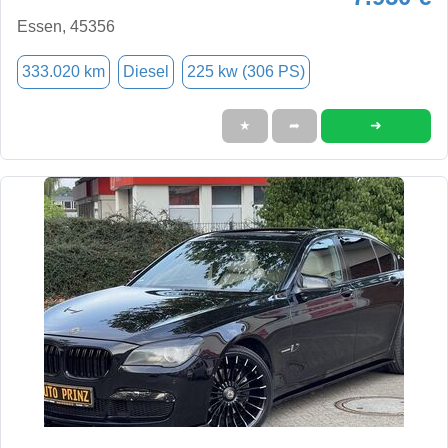
Essen, 45356
333.020 km
Diesel
225 kw (306 PS)
➜
★
➦