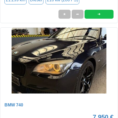
➜
★
➦
BMW 740
7.950 €