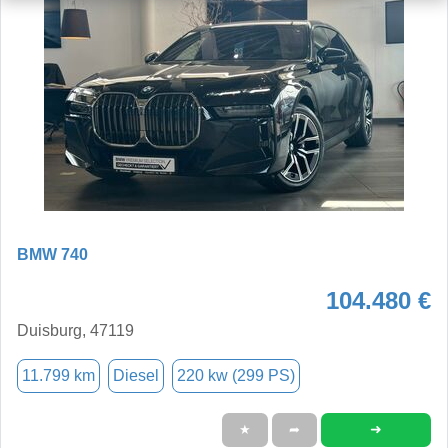
BMW 740
104.480 €
Duisburg, 47119
11.799 km
Diesel
220 kw (299 PS)
➜
★
➦