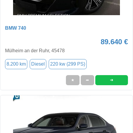
BMW 740
89.640 €
Mülheim an der Ruhr, 45478
8.200 km
Diesel
220 kw (299 PS)
➜
★
➦