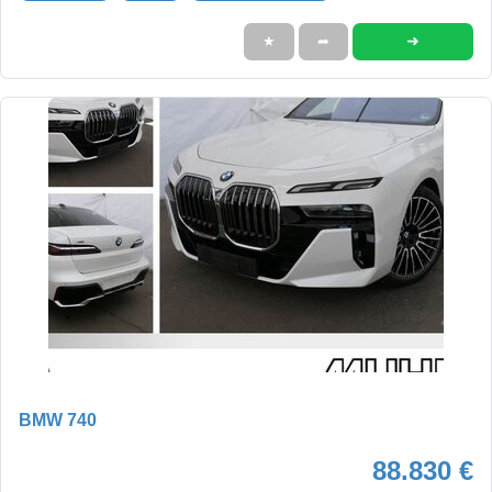
➜
★
➦
BMW 740
88.830 €