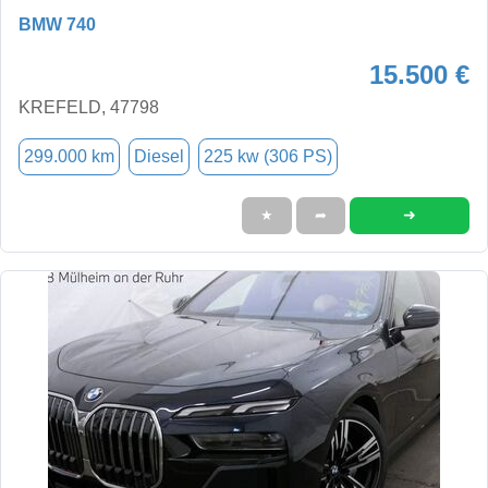
BMW 740
15.500 €
KREFELD, 47798
299.000 km
Diesel
225 kw (306 PS)
➜
★
➦