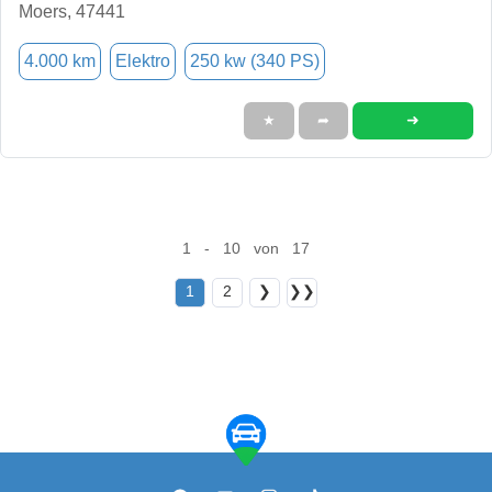
Moers, 47441
4.000 km
Elektro
250 kw (340 PS)
➜
★
➦
1 - 10 von 17
1
2
❯
❯❯