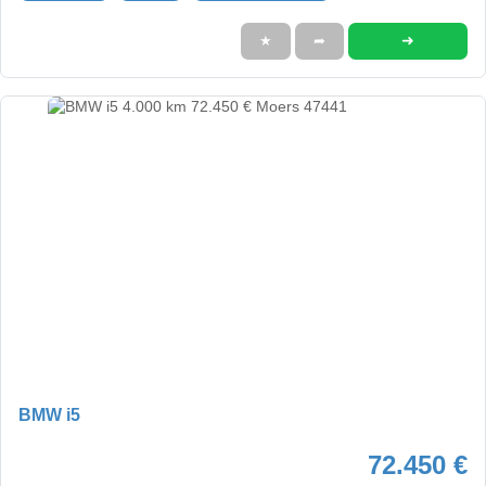
➜
★
➦
BMW i5
72.450 €