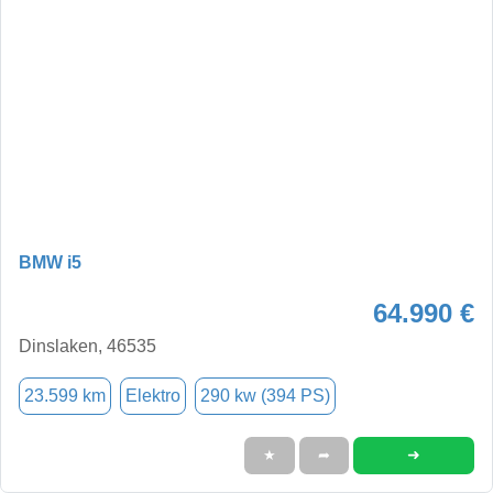
BMW i5
64.990 €
Dinslaken, 46535
23.599 km
Elektro
290 kw (394 PS)
➜
★
➦