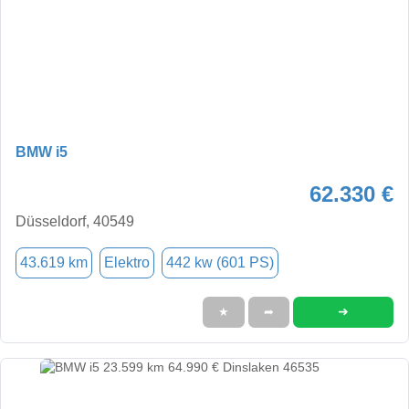
BMW i5
62.330 €
Düsseldorf, 40549
43.619 km
Elektro
442 kw (601 PS)
➜
★
➦