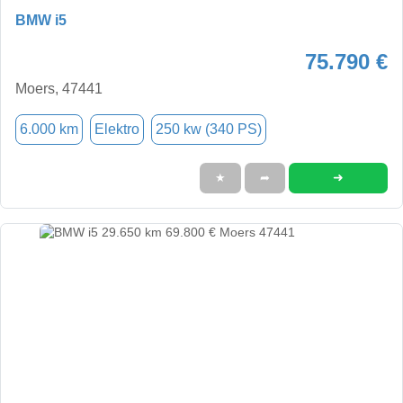
BMW i5
75.790 €
Moers, 47441
6.000 km
Elektro
250 kw (340 PS)
➜
★
➦