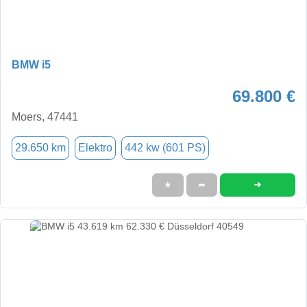
BMW i5
69.800 €
Moers, 47441
29.650 km
Elektro
442 kw (601 PS)
➜
★
➦