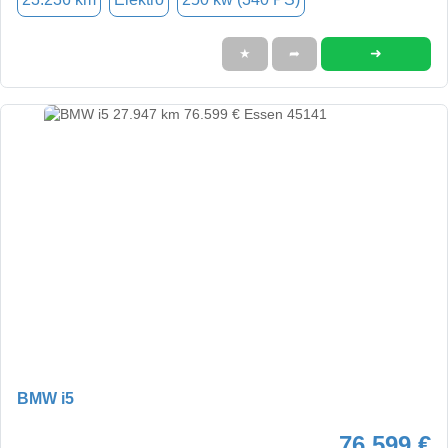
➜
★
➦
BMW i5
76.599 €