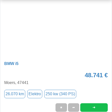
BMW i5
48.741 €
Moers, 47441
26.070 km
Elektro
250 kw (340 PS)
➜
★
➦