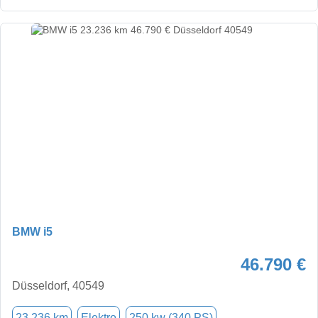
BMW i5
46.790 €
Düsseldorf, 40549
23.236 km
Elektro
250 kw (340 PS)