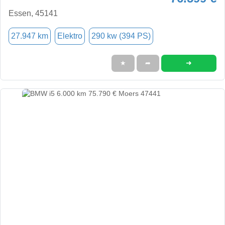
Essen, 45141
27.947 km
Elektro
290 kw (394 PS)
➜
★
➦