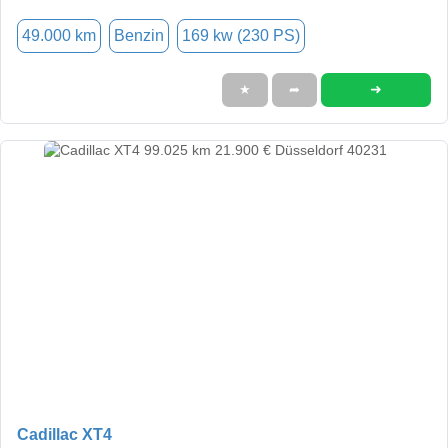
49.000 km
Benzin
169 kw (230 PS)
➜
★
➦
Cadillac XT4