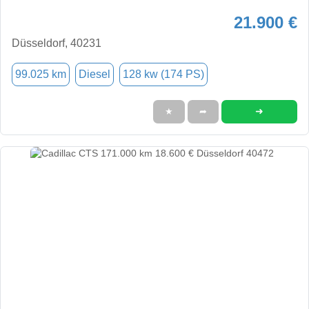
21.900 €
Düsseldorf, 40231
99.025 km
Diesel
128 kw (174 PS)
➜
★
➦