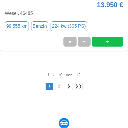
13.950 €
Wesel, 46485
99.555 km
Benzin
224 kw (305 PS)
➜
★
➦
1 - 10 von 12
1
2
❯
❯❯