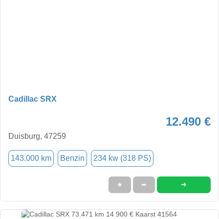
Cadillac SRX
12.490 €
Duisburg, 47259
143.000 km
Benzin
234 kw (318 PS)
➜
★
➦