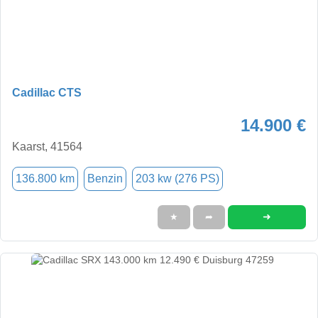
Cadillac CTS
14.900 €
Kaarst, 41564
136.800 km
Benzin
203 kw (276 PS)
➜
★
➦