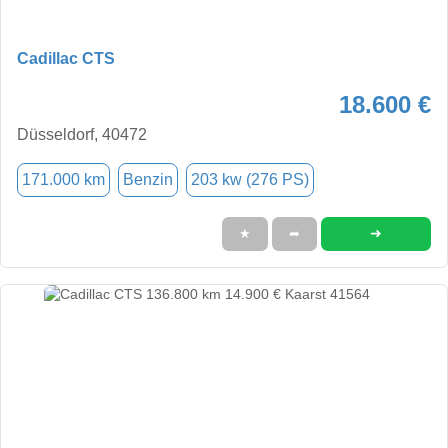
Cadillac CTS
18.600 €
Düsseldorf, 40472
171.000 km
Benzin
203 kw (276 PS)
➜
★
➦