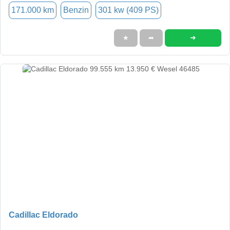
171.000 km
Benzin
301 kw (409 PS)
➜
★
➦
Cadillac Eldorado