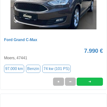
Ford Grand C-Max
7.990 €
Moers, 47441
97.000 km
Benzin
74 kw (101 PS)
➜
★
➦