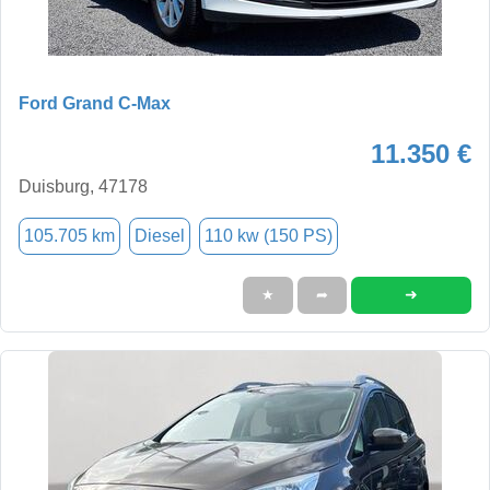
Ford Grand C-Max
11.350 €
Duisburg, 47178
105.705 km
Diesel
110 kw (150 PS)
➜
★
➦