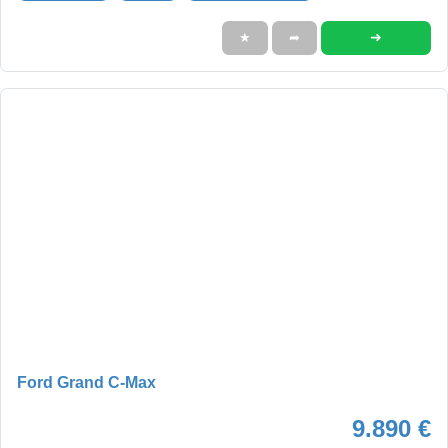
➜
★
➦
Ford Grand C-Max
9.890 €