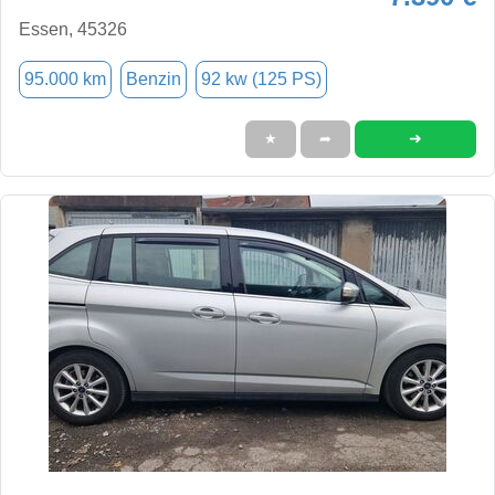
Essen, 45326
95.000 km
Benzin
92 kw (125 PS)
➜
★
➦