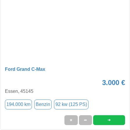
Ford Grand C-Max
3.000 €
Essen, 45145
194.000 km
Benzin
92 kw (125 PS)
➜
★
➦