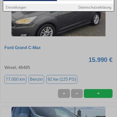
Einstellungen
Datenschutzerklärung
Ford Grand C-Max
15.990 €
Wesel, 46485
77.000 km
Benzin
92 kw (125 PS)
➜
★
➦