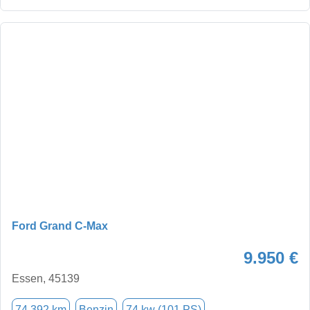
Ford Grand C-Max
9.950 €
Essen, 45139
74.392 km
Benzin
74 kw (101 PS)