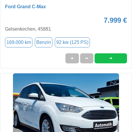
Ford Grand C-Max
7.999 €
Gelsenkirchen, 45881
169.000 km
Benzin
92 kw (125 PS)
➜
★
➦