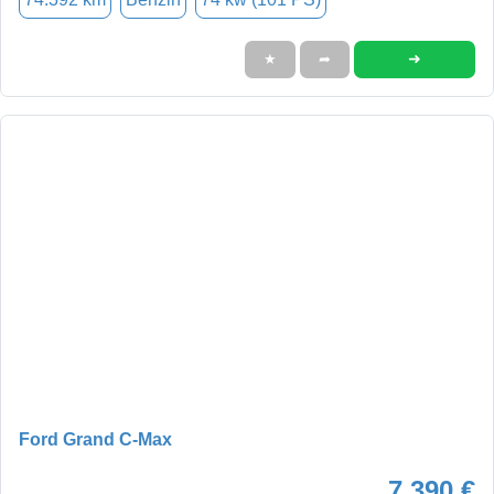
➜
★
➦
Ford Grand C-Max
7.390 €