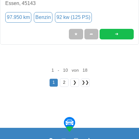
Essen, 45143
97.950 km
Benzin
92 kw (125 PS)
➜
★
➦
1 - 10 von 18
1
2
❯
❯❯