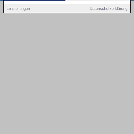
Copyright © 2000 - 2026 | 1A Infosysteme GmbH | Content by: 1a-sites-autos
Einstellungen
Datenschutzerklärung
08.08.2026