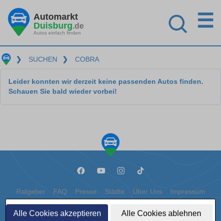
☰
Automarkt
Duisburg
.de
Autos einfach finden
❯
SUCHEN
❯
COBRA
Leider konnten wir derzeit keine passenden Autos finden.
Schauen Sie bald wieder vorbei!
Ratgeber
FAQ
Presse
Städte
Über Uns
Impressum
Datenschutz
Cookies
Alle Cookies akzeptieren
Alle Cookies ablehnen