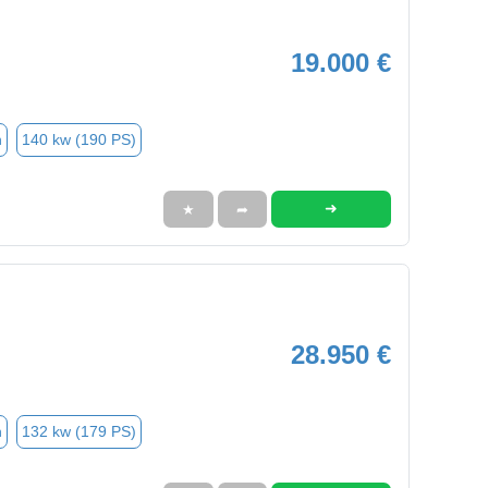
19.000 €
n
140 kw (190 PS)
➜
★
➦
28.950 €
n
132 kw (179 PS)