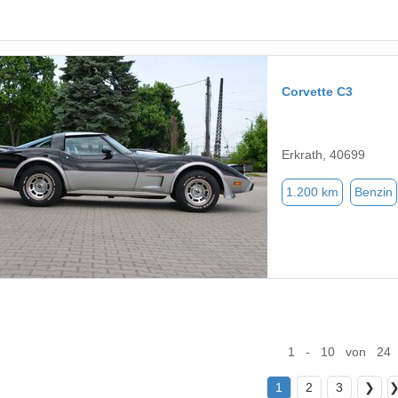
Corvette C3
Erkrath, 40699
1.200 km
Benzin
1 - 10 von 24
1
2
3
❯