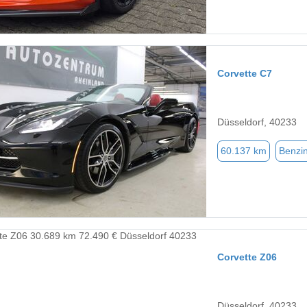
Corvette C7
Düsseldorf, 40233
60.137 km
Benzi
Corvette Z06
Düsseldorf, 40233