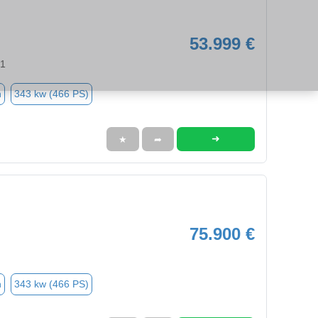
53.999 €
81
n
343 kw (466 PS)
➜
★
➦
75.900 €
n
343 kw (466 PS)