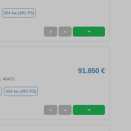
354 kw (481 PS)
➜
★
➦
91.850 €
r, 45472
n
354 kw (481 PS)
➜
★
➦