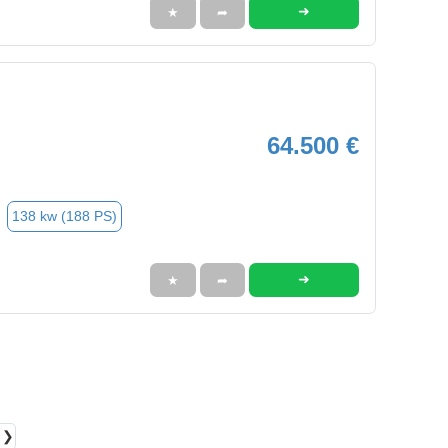
➜
★
➦
64.500 €
138 kw (188 PS)
➜
★
➦
❯❯