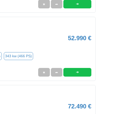
➜
★
➦
52.990 €
n
343 kw (466 PS)
➜
★
➦
72.490 €