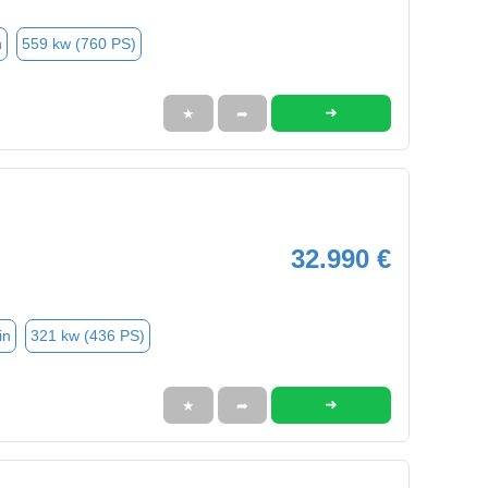
n
559 kw (760 PS)
➜
★
➦
32.990 €
in
321 kw (436 PS)
➜
★
➦