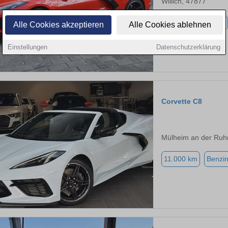
Willich, 47877
5.800 km
Benzin
Alle Cookies akzeptieren
Alle Cookies ablehnen
Einstellungen
Datenschutzerklärung
Corvette C8
Mülheim an der Ruh
11.000 km
Benzi