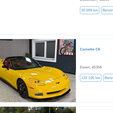
30.689 km
Benzi
Corvette C6
Essen, 45356
132.105 km
Benz