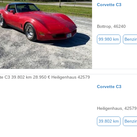
Corvette C3
Bottrop, 46240
99.980 km
Benzi
Corvette C3
Heiligenhaus, 42579
39.802 km
Benzi