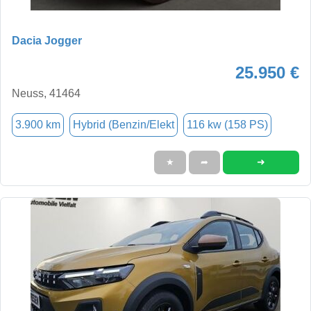
Dacia Jogger
25.950 €
Neuss, 41464
3.900 km
Hybrid (Benzin/Elekt
116 kw (158 PS)
➜
★
➦