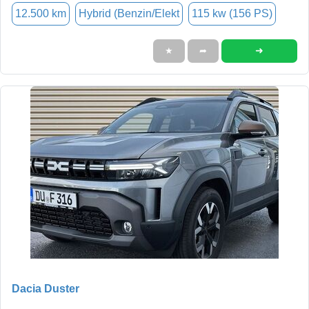
12.500 km
Hybrid (Benzin/Elekt
115 kw (156 PS)
➜
★
➦
Dacia Duster