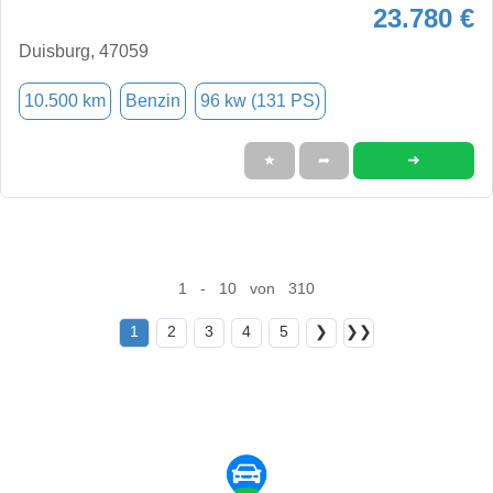
23.780 €
Duisburg, 47059
10.500 km
Benzin
96 kw (131 PS)
➜
★
➦
1 - 10 von 310
1
2
3
4
5
❯
❯❯