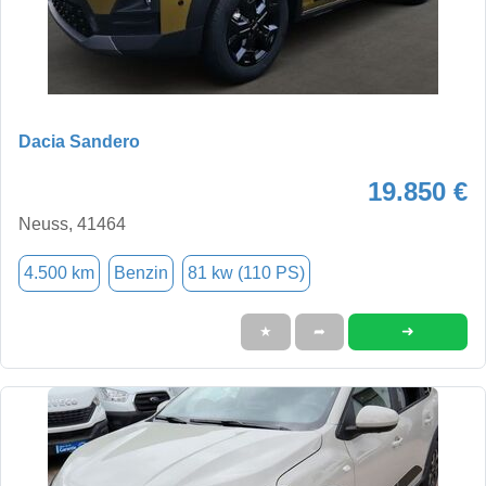
Dacia Sandero
19.850 €
Neuss, 41464
4.500 km
Benzin
81 kw (110 PS)
➜
★
➦