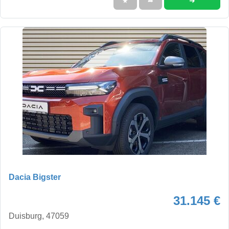
➜
★
➦
Dacia Bigster
31.145 €
Duisburg, 47059