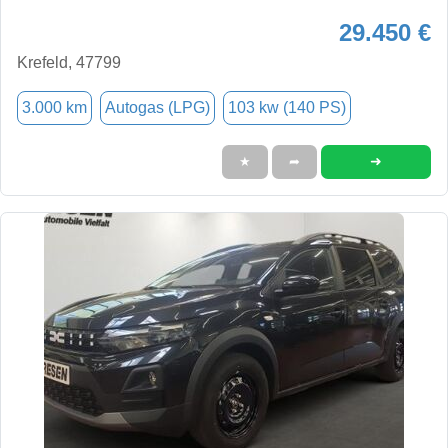
29.450 €
Krefeld, 47799
3.000 km
Autogas (LPG)
103 kw (140 PS)
➜
★
➦