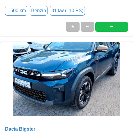
1.500 km
Benzin
81 kw (110 PS)
➜
★
➦
Dacia Bigster