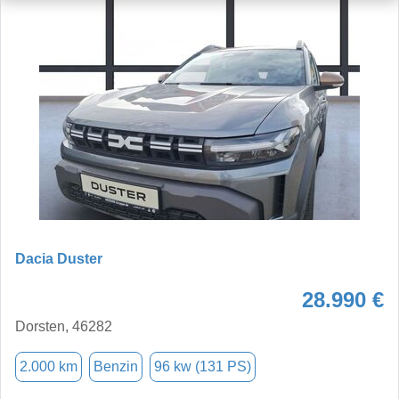
Dacia Duster
28.990 €
Dorsten, 46282
2.000 km
Benzin
96 kw (131 PS)