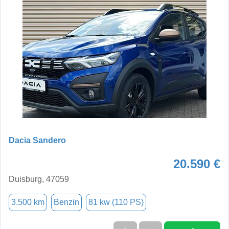
Dacia Sandero
20.590 €
Duisburg, 47059
3.500 km
Benzin
81 kw (110 PS)