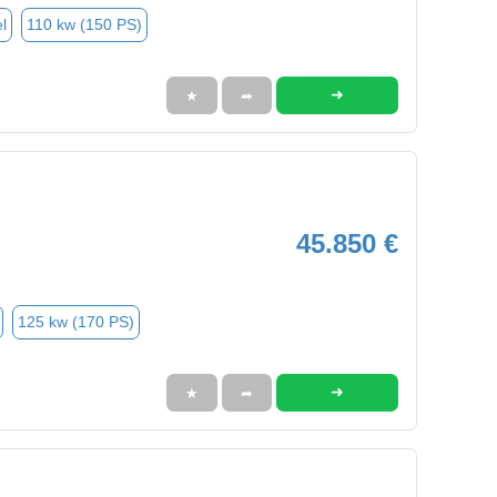
l
110 kw (150 PS)
➜
★
➦
45.850 €
125 kw (170 PS)
➜
★
➦