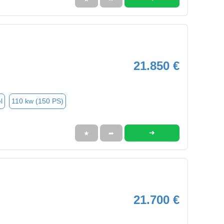
21.850 €
l
110 kw (150 PS)
➜
★
➦
21.700 €