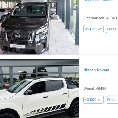
Oberhausen, 46049
25.639 km
Diesel
Nissan Navara
Wesel, 46485
43.000 km
Diesel