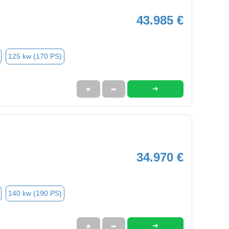
43.985 €
125 kw (170 PS)
➜
★
➦
34.970 €
140 kw (190 PS)
➜
★
➦