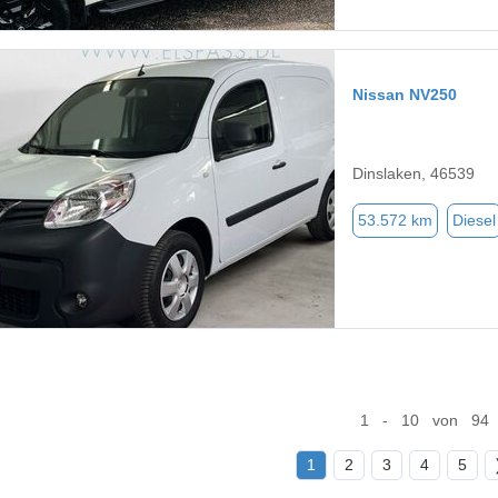
Nissan NV250
Dinslaken, 46539
53.572 km
Diesel
1 - 10 von 94
1
2
3
4
5