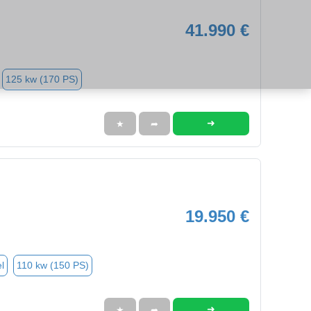
41.990 €
125 kw (170 PS)
➜
★
➦
19.950 €
l
110 kw (150 PS)
➜
★
➦