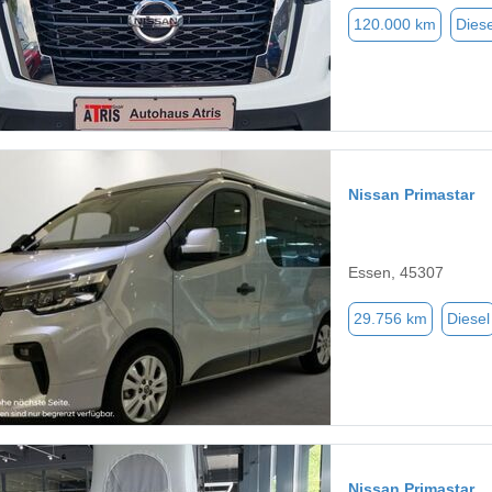
120.000 km
Diese
Nissan Primastar
Essen, 45307
29.756 km
Diesel
Nissan Primastar