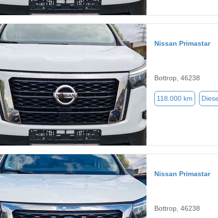
Nissan Primastar
Bottrop, 46238
118.000 km
Diese
Nissan Primastar
Bottrop, 46238