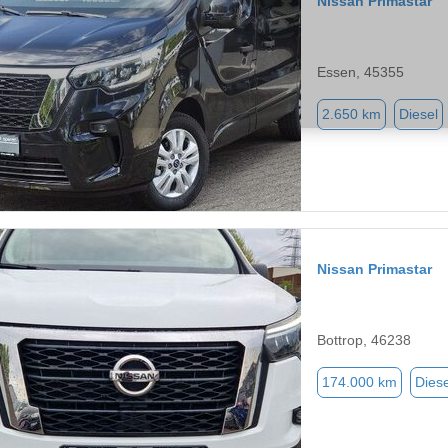
Nissan Primastar
Essen, 45355
2.650 km
Diesel
Nissan Primastar
Bottrop, 46238
174.000 km
Diese