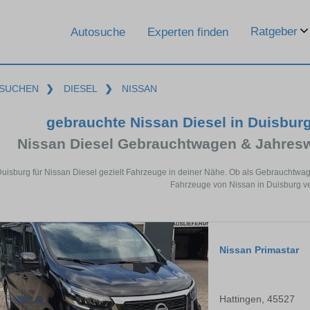
Ratgeber
Autosuche
Experten finden
SUCHEN
❯
DIESEL
❯
NISSAN
gebrauchte Nissan Diesel in Duisbur
Nissan Diesel Gebrauchtwagen & Jahres
Duisburg für Nissan Diesel gezielt Fahrzeuge in deiner Nähe. Ob als Gebrauchtwag
Fahrzeuge von Nissan in Duisburg ve
Nissan Primastar
Hattingen, 45527