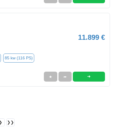
11.899 €
85 kw (116 PS)
➜
★
➦
❯
❯❯