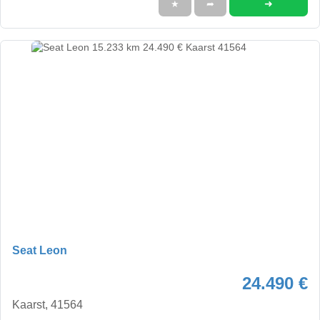
➜
★
➦
Seat Leon
24.490 €
Kaarst, 41564