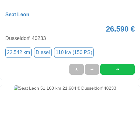
Seat Leon
26.590 €
Düsseldorf, 40233
22.542 km
Diesel
110 kw (150 PS)
➜
★
➦