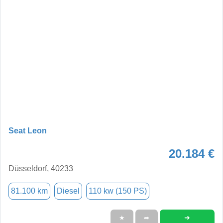
Seat Leon
20.184 €
Düsseldorf, 40233
81.100 km
Diesel
110 kw (150 PS)
➜
★
➦