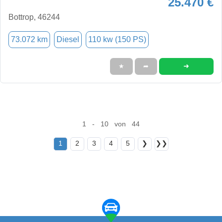
25.470 €
Bottrop, 46244
73.072 km
Diesel
110 kw (150 PS)
➜
★
➦
1 - 10 von 44
1
2
3
4
5
❯
❯❯