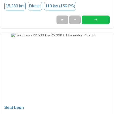
15.233 km
Diesel
110 kw (150 PS)
➜
★
➦
Seat Leon