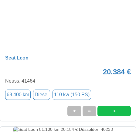
Seat Leon
20.384 €
Neuss, 41464
68.400 km
Diesel
110 kw (150 PS)
➜
★
➦