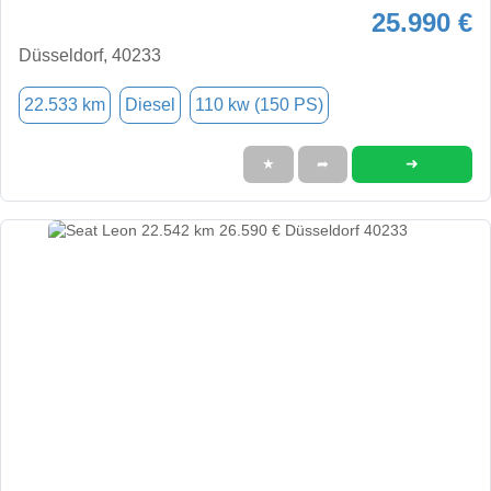
25.990 €
Düsseldorf, 40233
22.533 km
Diesel
110 kw (150 PS)
➜
★
➦