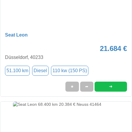
Seat Leon
21.684 €
Düsseldorf, 40233
51.100 km
Diesel
110 kw (150 PS)
➜
★
➦