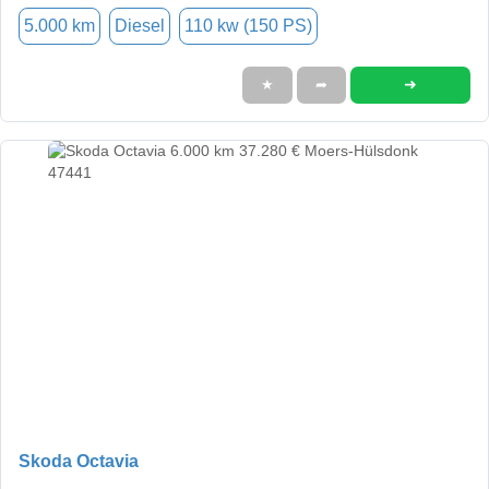
5.000 km
Diesel
110 kw (150 PS)
➜
★
➦
Skoda Octavia