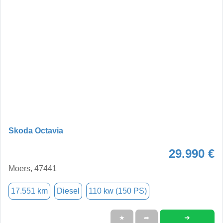
Skoda Octavia
29.990 €
Moers, 47441
17.551 km
Diesel
110 kw (150 PS)
➜
★
➦