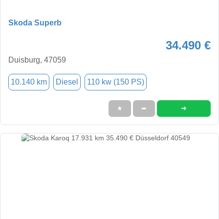
Skoda Superb
34.490 €
Duisburg, 47059
10.140 km
Diesel
110 kw (150 PS)
➜
★
➦