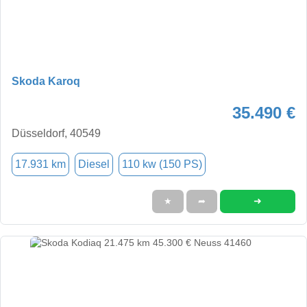
Skoda Karoq
35.490 €
Düsseldorf, 40549
17.931 km
Diesel
110 kw (150 PS)
➜
★
➦