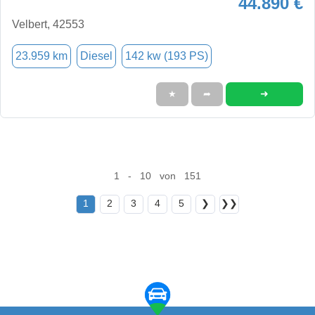
44.890 €
Velbert, 42553
23.959 km
Diesel
142 kw (193 PS)
➜
★
➦
1 - 10 von 151
1
2
3
4
5
❯
❯❯