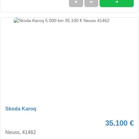
➜
★
➦
Skoda Karoq
35.100 €
Neuss, 41462