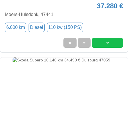
37.280 €
Moers-Hülsdonk, 47441
6.000 km
Diesel
110 kw (150 PS)
➜
★
➦