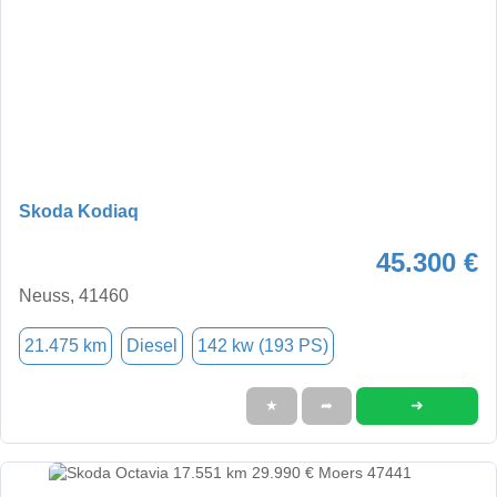
Skoda Kodiaq
45.300 €
Neuss, 41460
21.475 km
Diesel
142 kw (193 PS)
➜
★
➦