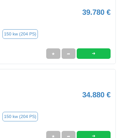
39.780 €
150 kw (204 PS)
➜
★
➦
34.880 €
150 kw (204 PS)
➜
★
➦