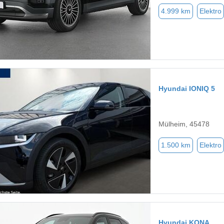
4.999 km
Elektro
Hyundai IONIQ 5
Mülheim, 45478
1.500 km
Elektro
Hyundai KONA