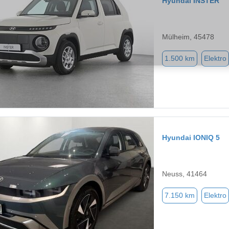
Hyundai INSTER
Mülheim, 45478
1.500 km
Elektro
Hyundai IONIQ 5
Neuss, 41464
7.150 km
Elektro