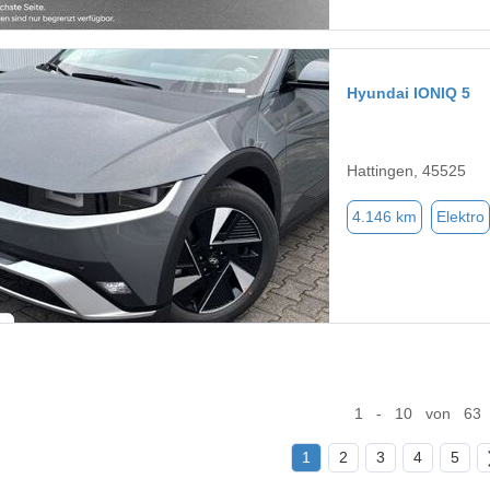
Hyundai IONIQ 5
Hattingen, 45525
4.146 km
Elektro
1 - 10 von 63
1
2
3
4
5