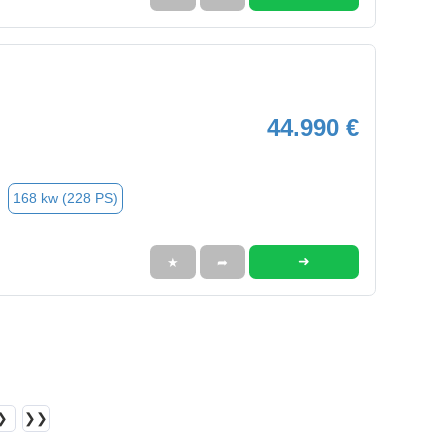
44.990 €
168 kw (228 PS)
➜
★
➦
❯
❯❯