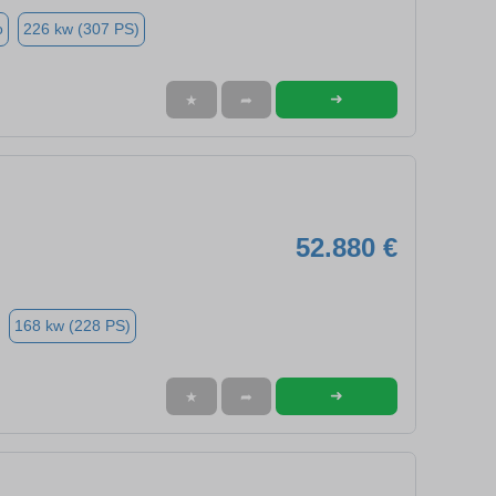
o
226 kw (307 PS)
➜
★
➦
52.880 €
168 kw (228 PS)
➜
★
➦