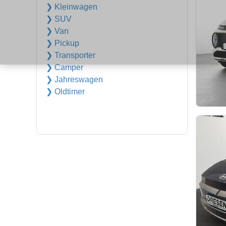
❯ Kleinwagen
❯ SUV
❯ Van
❯ Pickup
❯ Transporter
❯ Camper
❯ Jahreswagen
❯ Oldtimer