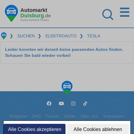
☰
Automarkt
Duisburg
.de
Autos einfach finden
❯
SUCHEN
❯
ELEKTROAUTO
❯
TESLA
Leider konnten wir derzeit keine passenden Autos finden.
Schauen Sie bald wieder vorbei!
Ratgeber
FAQ
Presse
Städte
Über Uns
Impressum
Datenschutz
Cookies
Alle Cookies akzeptieren
Alle Cookies ablehnen