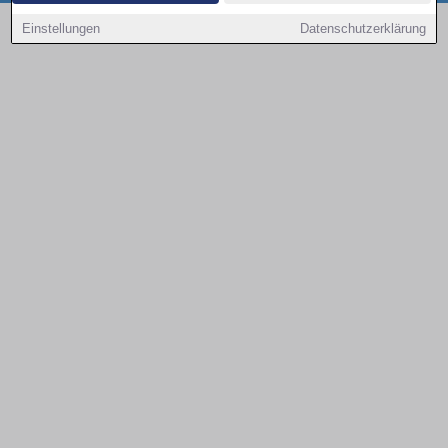
Copyright © 2000 - 2026 | 1A Infosysteme GmbH | Content by: 1a-sites-autos
Einstellungen
Datenschutzerklärung
09.08.2026