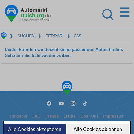
☰
Automarkt
Duisburg
.de
Autos einfach finden
❯
SUCHEN
❯
FERRARI
❯
365
Leider konnten wir derzeit keine passenden Autos finden.
Schauen Sie bald wieder vorbei!
Ratgeber
FAQ
Presse
Städte
Über Uns
Impressum
Datenschutz
Cookies
Alle Cookies akzeptieren
Alle Cookies ablehnen