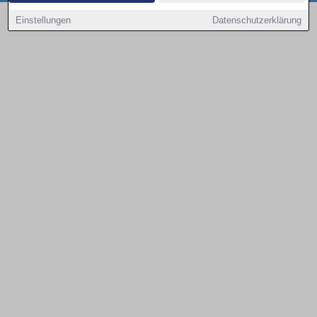
Copyright © 2000 - 2026 | 1A Infosysteme GmbH | Content by: 1a-sites-autos
Einstellungen
Datenschutzerklärung
08.08.2026