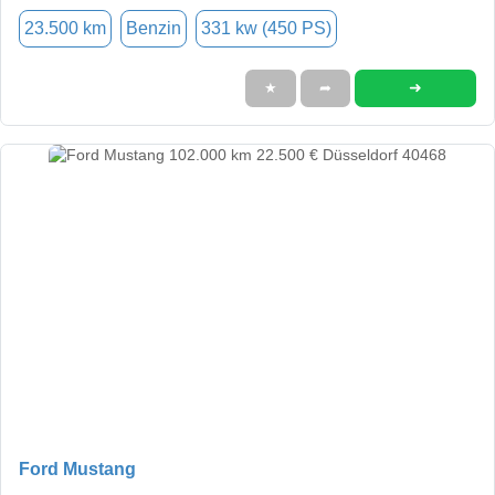
23.500 km
Benzin
331 kw (450 PS)
➜
★
➦
Ford Mustang