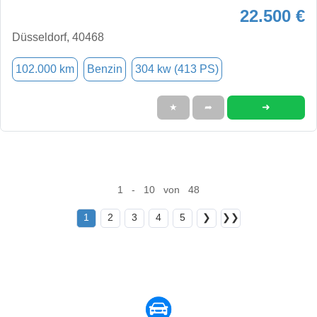
22.500 €
Düsseldorf, 40468
102.000 km
Benzin
304 kw (413 PS)
➜
★
➦
1 - 10 von 48
1
2
3
4
5
❯
❯❯