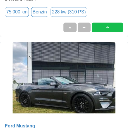
75.000 km
Benzin
228 kw (310 PS)
➜
★
➦
Ford Mustang