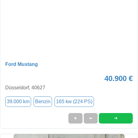
Ford Mustang
40.900 €
Düsseldorf, 40627
39.000 km
Benzin
165 kw (224 PS)
➜
★
➦