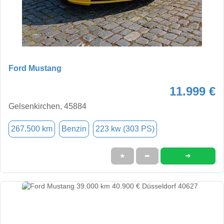
Ford Mustang
11.999 €
Gelsenkirchen, 45884
267.500 km
Benzin
223 kw (303 PS)
➜
★
➦