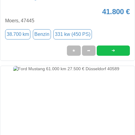
41.800 €
Moers, 47445
38.700 km
Benzin
331 kw (450 PS)
➜
★
➦