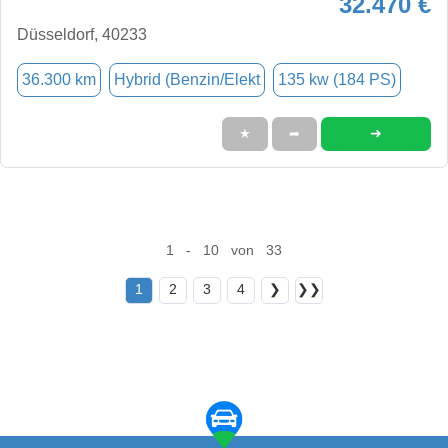
32.470 €
Düsseldorf, 40233
36.300 km
Hybrid (Benzin/Elekt
135 kw (184 PS)
➜
★
➦
1 - 10 von 33
1
2
3
4
❯
❯❯