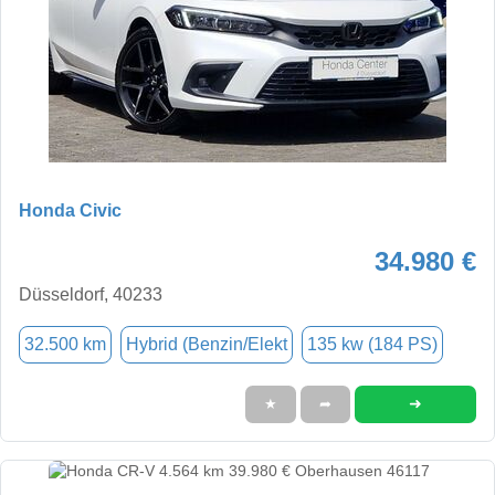
Honda Civic
34.980 €
Düsseldorf, 40233
32.500 km
Hybrid (Benzin/Elekt
135 kw (184 PS)
➜
★
➦