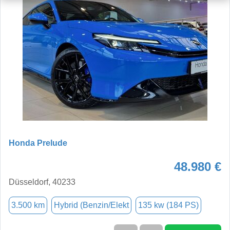
Honda Prelude
48.980 €
Düsseldorf, 40233
3.500 km
Hybrid (Benzin/Elekt
135 kw (184 PS)