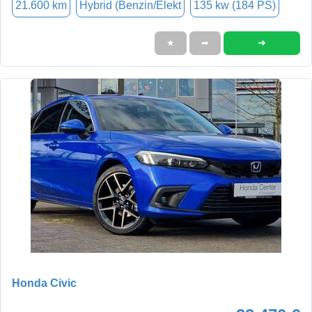
21.600 km
Hybrid (Benzin/Elekt
135 kw (184 PS)
➜
★
➦
Honda Civic