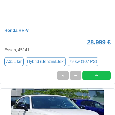
Honda HR-V
28.999 €
Essen, 45141
7.351 km
Hybrid (Benzin/Elekt
79 kw (107 PS)
➜
★
➦