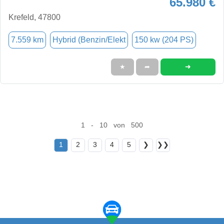
65.980 €
Krefeld, 47800
7.559 km
Hybrid (Benzin/Elekt
150 kw (204 PS)
➜
★
➦
1 - 10 von 500
1
2
3
4
5
❯
❯❯