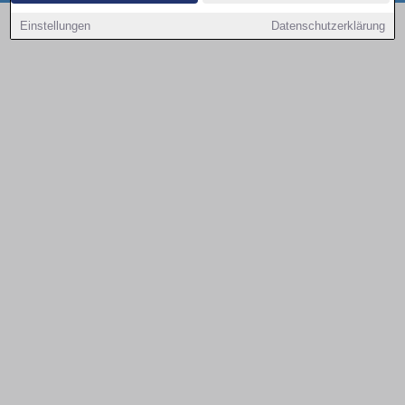
Copyright © 2000 - 2026 | 1A Infosysteme GmbH | Content by: 1a-sites-autos
Einstellungen
Datenschutzerklärung
08.08.2026