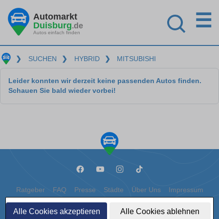
☰
Automarkt
Duisburg
.de
Autos einfach finden
❯
SUCHEN
❯
HYBRID
❯
MITSUBISHI
Leider konnten wir derzeit keine passenden Autos finden.
Schauen Sie bald wieder vorbei!
Ratgeber
FAQ
Presse
Städte
Über Uns
Impressum
Datenschutz
Cookies
Alle Cookies akzeptieren
Alle Cookies ablehnen