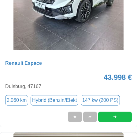
Renault Espace
43.998 €
Duisburg, 47167
2.060 km
Hybrid (Benzin/Elekt
147 kw (200 PS)
➜
★
➦