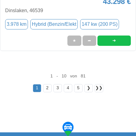
43.298 €
Dinslaken, 46539
3.978 km
Hybrid (Benzin/Elekt
147 kw (200 PS)
➜
★
➦
1 - 10 von 81
1
2
3
4
5
❯
❯❯