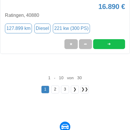
16.890 €
Ratingen, 40880
127.899 km
Diesel
221 kw (300 PS)
➜
★
➦
1 - 10 von 30
1
2
3
❯
❯❯