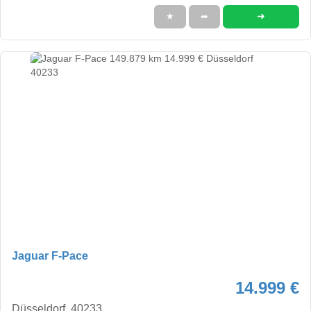
➜
★
➦
Jaguar F-Pace
14.999 €
Düsseldorf, 40233