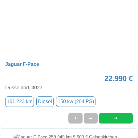
Jaguar F-Pace
22.990 €
Düsseldorf, 40231
161.223 km
Diesel
150 kw (204 PS)
➜
★
➦