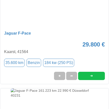
Jaguar F-Pace
29.800 €
Kaarst, 41564
35.600 km
Benzin
184 kw (250 PS)
➜
★
➦