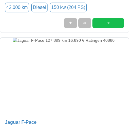
42.000 km
Diesel
150 kw (204 PS)
➜
★
➦
Jaguar F-Pace