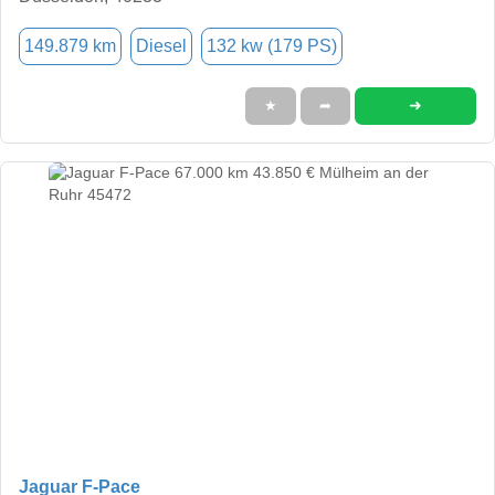
149.879 km
Diesel
132 kw (179 PS)
➜
★
➦
Jaguar F-Pace