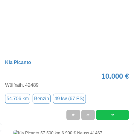
Kia Picanto
10.000 €
Wülfrath, 42489
54.706 km
Benzin
49 kw (67 PS)
➜
★
➦