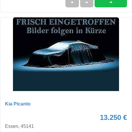
➜
★
➦
Kia Picanto
13.250 €
Essen, 45141