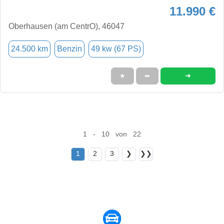
11.990 €
Oberhausen (am CentrO), 46047
24.500 km
Benzin
49 kw (67 PS)
➜
★
➦
1 - 10 von 22
1
2
3
❯
❯❯