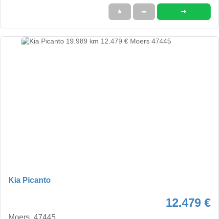
➜
★
➦
Kia Picanto
12.479 €
Moers, 47445