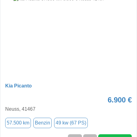
Kia Picanto
6.900 €
Neuss, 41467
57.500 km
Benzin
49 kw (67 PS)