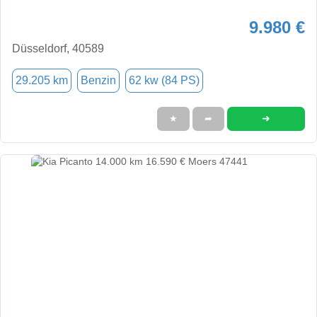
9.980 €
Düsseldorf, 40589
29.205 km
Benzin
62 kw (84 PS)
➜
★
➦