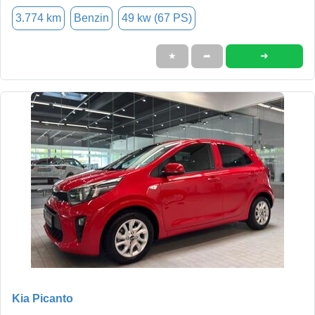
3.774 km
Benzin
49 kw (67 PS)
➜
★
➦
Kia Picanto