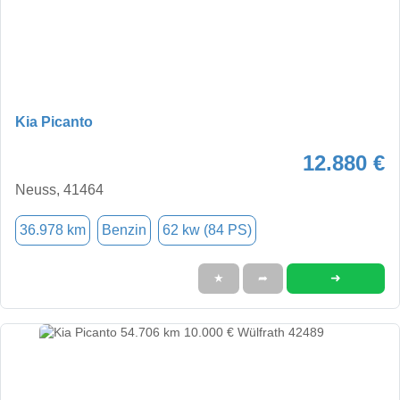
Kia Picanto
12.880 €
Neuss, 41464
36.978 km
Benzin
62 kw (84 PS)
➜
★
➦