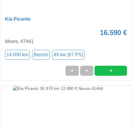
Kia Picanto
16.590 €
Moers, 47441
14.000 km
Benzin
49 kw (67 PS)
➜
★
➦