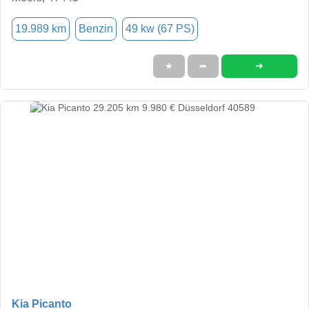
19.989 km
Benzin
49 kw (67 PS)
➜
★
➦
Kia Picanto