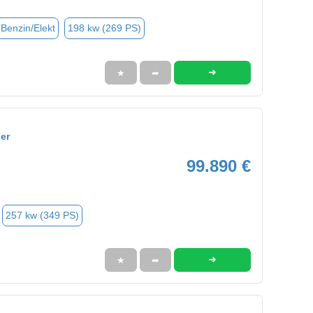
(Benzin/Elekt
198 kw (269 PS)
➜
★
➦
er
99.890 €
257 kw (349 PS)
➜
★
➦