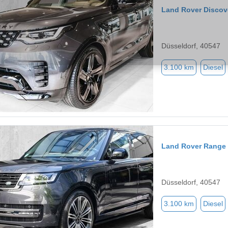
Land Rover Discov
Düsseldorf, 40547
3.100 km
Diesel
Land Rover Range
Düsseldorf, 40547
3.100 km
Diesel