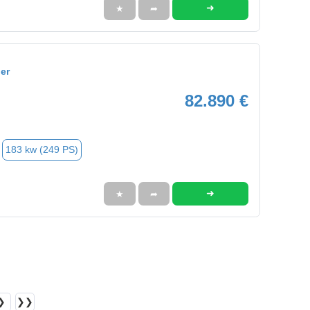
➜
★
➦
er
82.890 €
183 kw (249 PS)
➜
★
➦
❯
❯❯