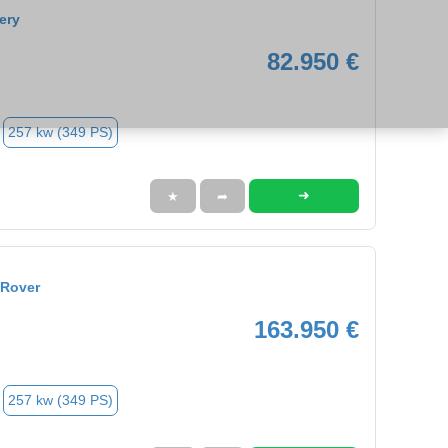
ery
82.950 €
257 kw (349 PS)
➜
★
➦
 Rover
163.950 €
257 kw (349 PS)