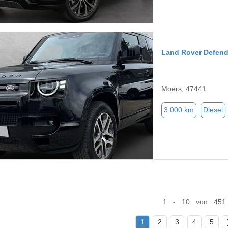
Land Rover Defend
Moers, 47441
3.000 km
Diesel
1 - 10 von 451
1
2
3
4
5