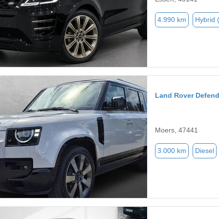
4.990 km
Hybrid 
Land Rover Defend
Moers, 47441
3.000 km
Diesel