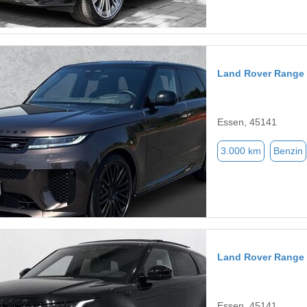
Land Rover Range 
Essen, 45141
3.000 km
Benzin
Land Rover Range
Essen, 45141