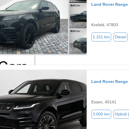
Land Rover Range 
Krefeld, 47803
1.151 km
Diesel
Land Rover Range
Essen, 45141
3.000 km
Hybrid 