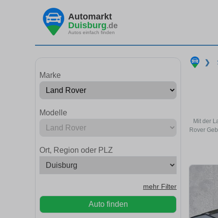
Automarkt
Duisburg
.de
Autos einfach finden
❯
Marke
Modelle
Mit der L
Rover Gebr
Ort, Region oder PLZ
mehr Filter
Auto finden