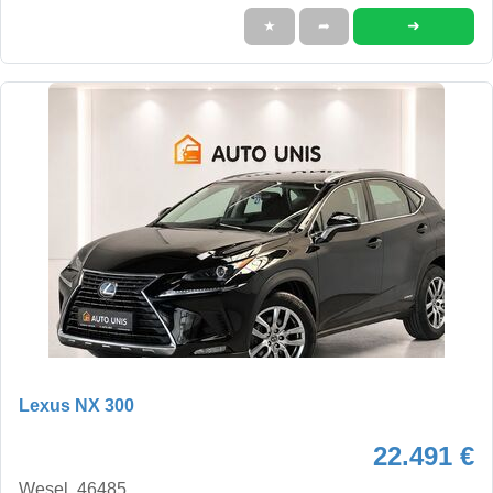
➜
★
➦
Lexus NX 300
22.491 €
Wesel, 46485