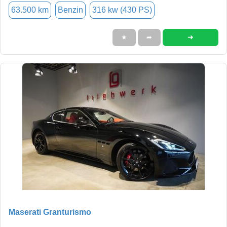
63.500 km
Benzin
316 kw (430 PS)
➜
★
➦
Maserati Granturismo