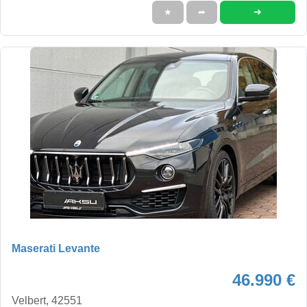
➜
★
➦
Maserati Levante
46.990 €
Velbert, 42551