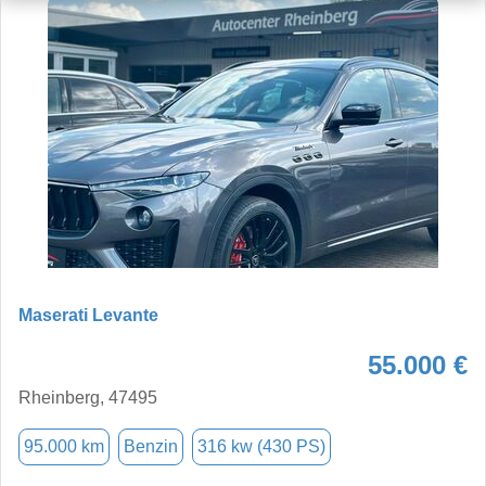
Maserati Levante
55.000 €
Rheinberg, 47495
95.000 km
Benzin
316 kw (430 PS)