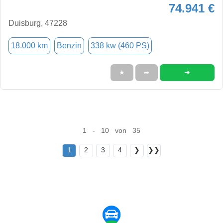
74.941 €
Duisburg, 47228
18.000 km
Benzin
338 kw (460 PS)
➜
★
➦
1 - 10 von 35
1
2
3
4
❯
❯❯