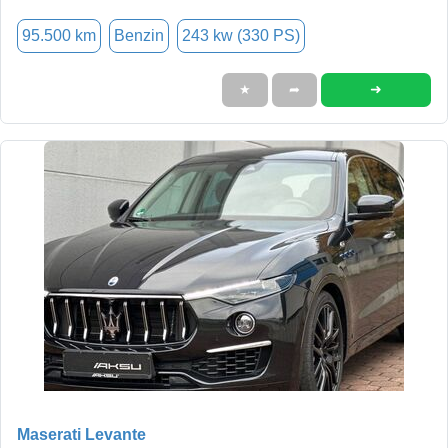
95.500 km
Benzin
243 kw (330 PS)
➜
★
➦
Maserati Levante