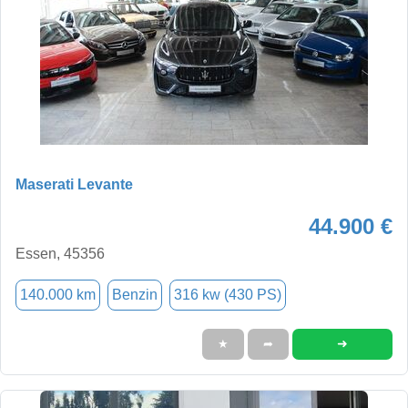
Maserati Levante
44.900 €
Essen, 45356
140.000 km
Benzin
316 kw (430 PS)
➜
★
➦