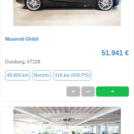
Maserati Ghibli
51.941 €
Duisburg, 47228
49.800 km
Benzin
316 kw (430 PS)
➜
★
➦