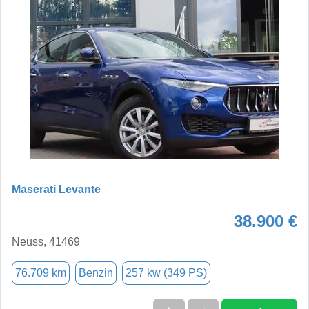
Maserati Levante
38.900 €
Neuss, 41469
76.709 km
Benzin
257 kw (349 PS)