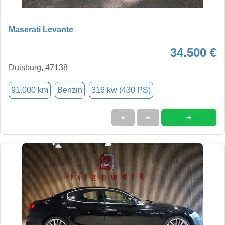
Maserati Levante
34.500 €
Duisburg, 47138
91.000 km
Benzin
316 kw (430 PS)
➜
★
➦