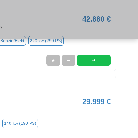
42.880 €
97
(Benzin/Elekt
220 kw (299 PS)
➜
★
➦
29.999 €
140 kw (190 PS)