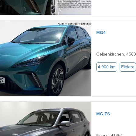
MG4
Gelsenkirchen, 458
4.900 km
Elektro
MG ZS
Neuss, 41464