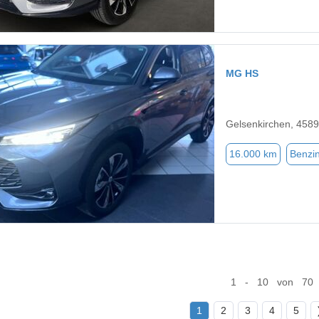
MG HS
Gelsenkirchen, 458
16.000 km
Benzi
1 - 10 von 70
1
2
3
4
5