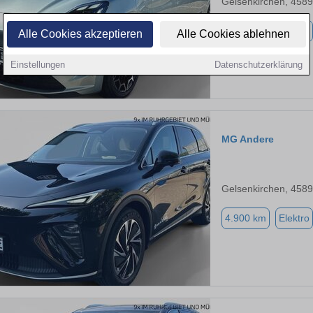
Gelsenkirchen, 458
4.900 km
Elektro
Alle Cookies akzeptieren
Alle Cookies ablehnen
Einstellungen
Datenschutzerklärung
MG Andere
Gelsenkirchen, 458
4.900 km
Elektro