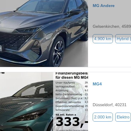
MG Andere
Gelsenkirchen, 458
4.900 km
Hybrid 
MG4
Düsseldorf, 40231
2.000 km
Elektro