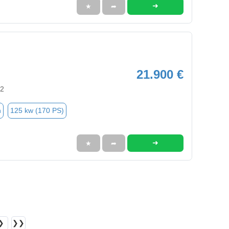
➜
★
➦
21.900 €
92
n
125 kw (170 PS)
➜
★
➦
❯
❯❯