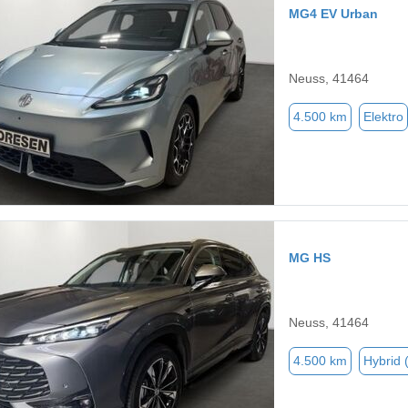
MG4 EV Urban
Neuss, 41464
4.500 km
Elektro
MG HS
Neuss, 41464
4.500 km
Hybrid 