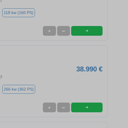
97
118 kw (160 PS)
➜
★
➦
38.990 €
97
266 kw (362 PS)
➜
★
➦