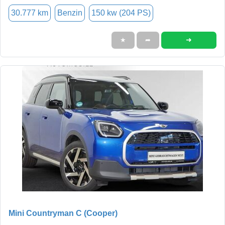
30.777 km
Benzin
150 kw (204 PS)
➜
★
➦
Mini Countryman C (Cooper)