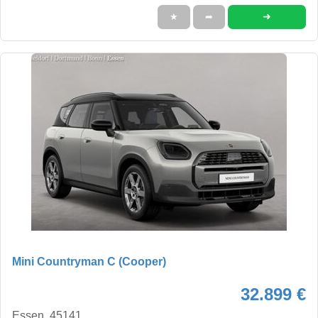
➜
★
➦
Mini Countryman C (Cooper)
32.899 €
Essen, 45141