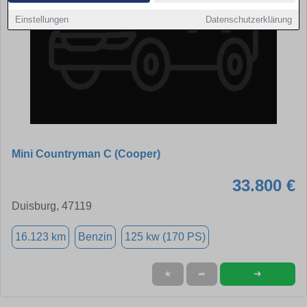
Einstellungen
Datenschutzerklärung
Mini Countryman C (Cooper)
33.800 €
Duisburg, 47119
16.123 km
Benzin
125 kw (170 PS)
➜
★
➦