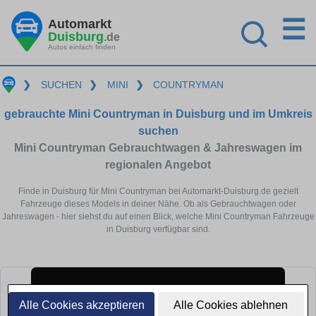
☰
Automarkt
Duisburg
.de
Autos einfach finden
❯
SUCHEN
❯
MINI
❯
COUNTRYMAN
gebrauchte Mini Countryman in Duisburg und im Umkreis
suchen
Mini Countryman Gebrauchtwagen & Jahreswagen im
regionalen Angebot
Finde in Duisburg für Mini Countryman bei Automarkt-Duisburg.de gezielt
Fahrzeuge dieses Models in deiner Nähe. Ob als Gebrauchtwagen oder
Jahreswagen - hier siehst du auf einen Blick, welche Mini Countryman Fahrzeuge
in Duisburg verfügbar sind.
Alle Cookies akzeptieren
Alle Cookies ablehnen