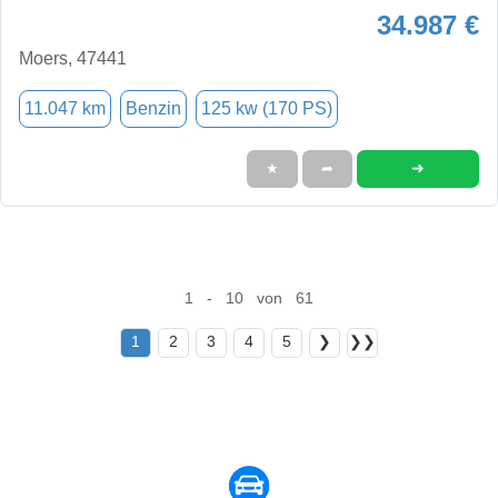
34.987 €
Moers, 47441
11.047 km
Benzin
125 kw (170 PS)
➜
★
➦
1 - 10 von 61
1
2
3
4
5
❯
❯❯