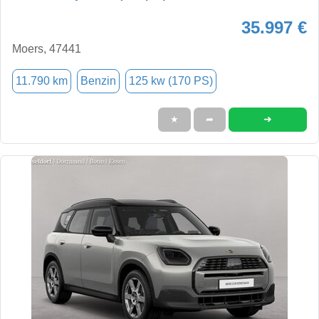
35.997 €
Moers, 47441
11.790 km
Benzin
125 kw (170 PS)
➜
★
➦