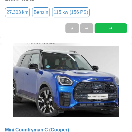
27.303 km
Benzin
115 kw (156 PS)
➜
★
➦
Mini Countryman C (Cooper)