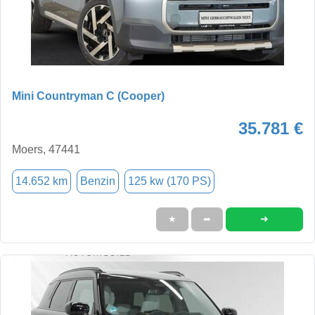
Mini Countryman C (Cooper)
35.781 €
Moers, 47441
14.652 km
Benzin
125 kw (170 PS)
➜
★
➦