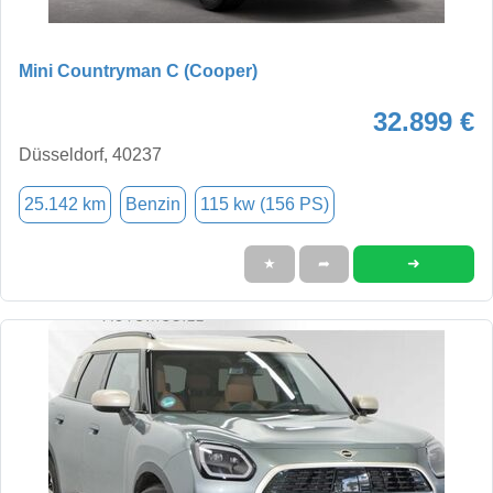
Mini Countryman C (Cooper)
32.899 €
Düsseldorf, 40237
25.142 km
Benzin
115 kw (156 PS)
➜
★
➦