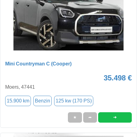
Mini Countryman C (Cooper)
35.498 €
Moers, 47441
15.900 km
Benzin
125 kw (170 PS)
➜
★
➦