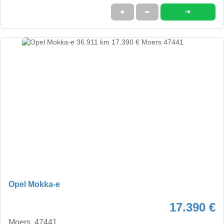
➜
★
➦
Opel Mokka-e
17.390 €
Moers, 47441