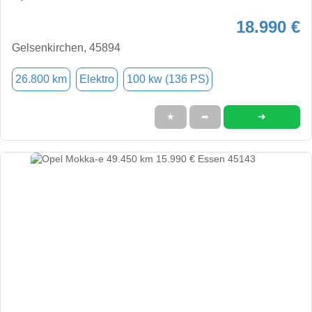
18.990 €
Gelsenkirchen, 45894
26.800 km
Elektro
100 kw (136 PS)
➜
★
➦