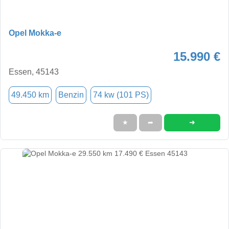
Opel Mokka-e
15.990 €
Essen, 45143
49.450 km
Benzin
74 kw (101 PS)
➜
★
➦