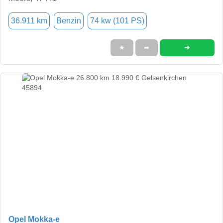
36.911 km
Benzin
74 kw (101 PS)
➜
★
➦
Opel Mokka-e