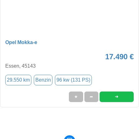
Opel Mokka-e
17.490 €
Essen, 45143
29.550 km
Benzin
96 kw (131 PS)
➜
★
➦