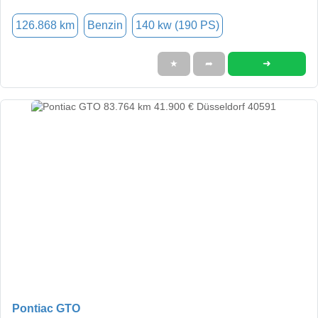
126.868 km
Benzin
140 kw (190 PS)
➜
★
➦
Pontiac GTO