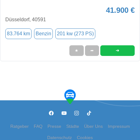
41.900 €
Düsseldorf, 40591
83.764 km
Benzin
201 kw (273 PS)
➜
★
➦
Ratgeber
FAQ
Presse
Städte
Über Uns
Impressum
Datenschutz
Cookies