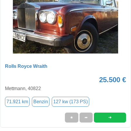
Rolls Royce Wraith
25.500 €
Mettmann, 40822
71.921 km
Benzin
127 kw (173 PS)
➜
★
➦