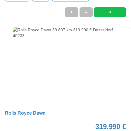
➜
★
➦
Rolls Royce Dawn
319.990 €