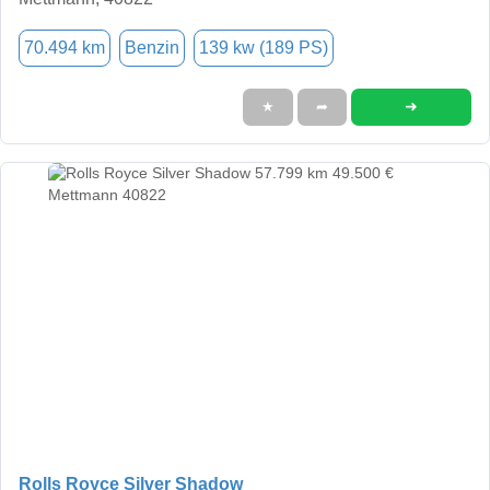
70.494 km
Benzin
139 kw (189 PS)
➜
★
➦
Rolls Royce Silver Shadow