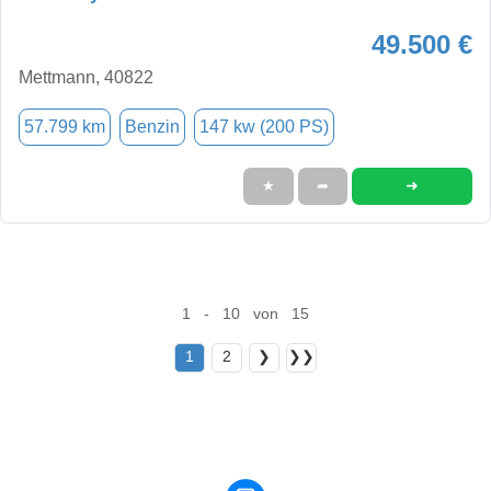
49.500 €
Mettmann, 40822
57.799 km
Benzin
147 kw (200 PS)
➜
★
➦
1 - 10 von 15
1
2
❯
❯❯