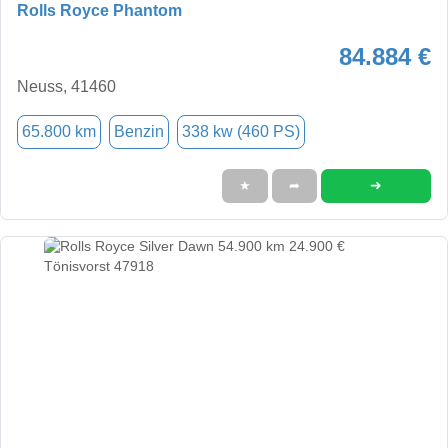
Rolls Royce Phantom
84.884 €
Neuss, 41460
65.800 km
Benzin
338 kw (460 PS)
➜
★
➦