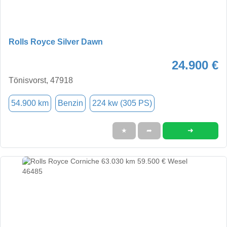
Rolls Royce Silver Dawn
24.900 €
Tönisvorst, 47918
54.900 km
Benzin
224 kw (305 PS)
➜
★
➦