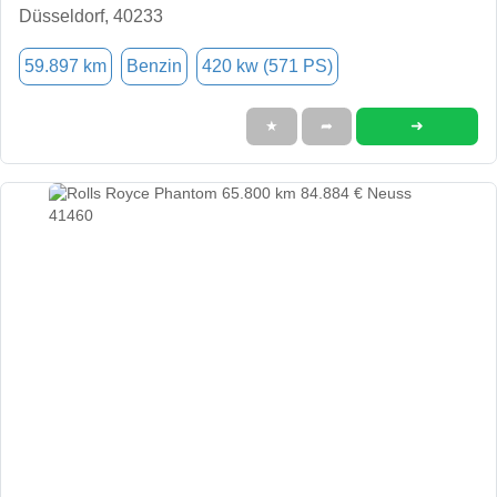
Düsseldorf, 40233
59.897 km
Benzin
420 kw (571 PS)
➜
★
➦