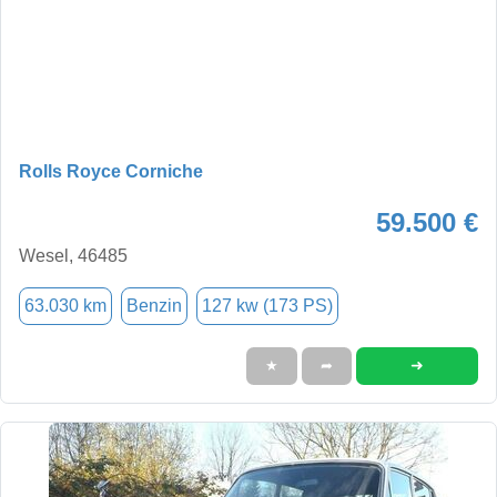
Rolls Royce Corniche
59.500 €
Wesel, 46485
63.030 km
Benzin
127 kw (173 PS)
➜
★
➦