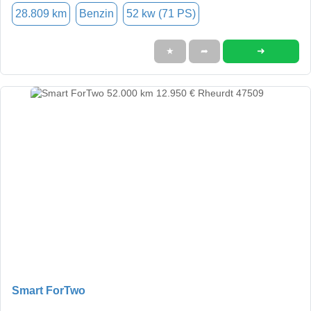
28.809 km
Benzin
52 kw (71 PS)
➜
★
➦
Smart ForTwo