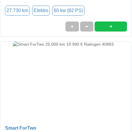
27.730 km
Elektro
60 kw (82 PS)
➜
★
➦
Smart ForTwo