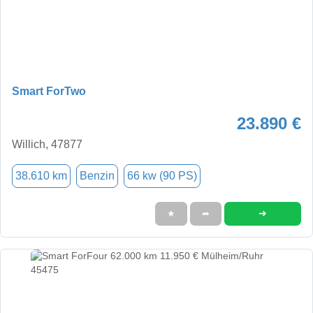
Smart ForTwo
23.890 €
Willich, 47877
38.610 km
Benzin
66 kw (90 PS)
➜
★
➦