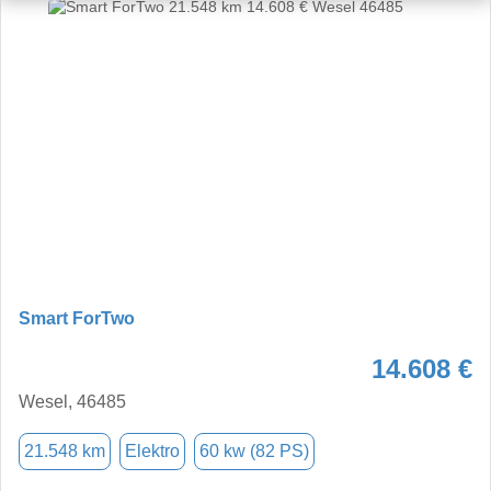
Smart ForTwo
14.608 €
Wesel, 46485
21.548 km
Elektro
60 kw (82 PS)