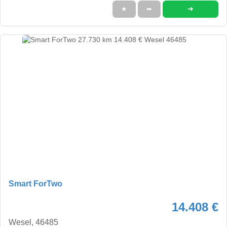
➜
★
➦
Smart ForTwo
14.408 €
Wesel, 46485