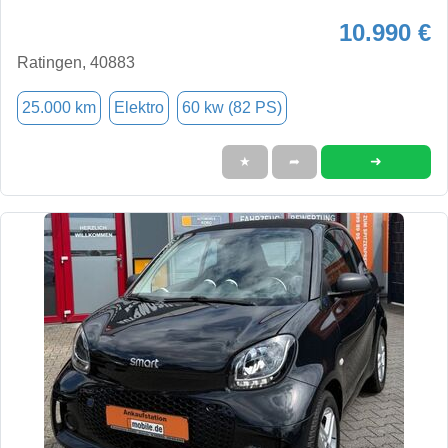
10.990 €
Ratingen, 40883
25.000 km
Elektro
60 kw (82 PS)
➜
★
➦