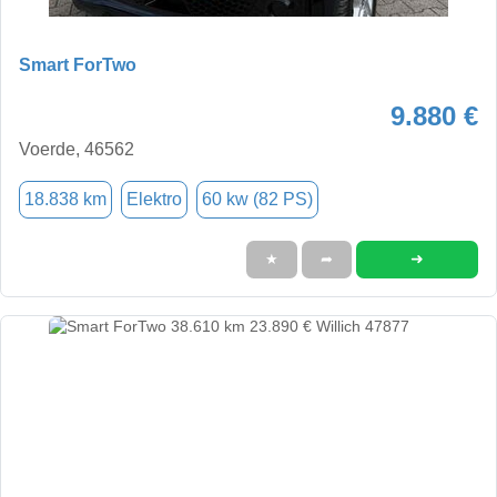
Smart ForTwo
9.880 €
Voerde, 46562
18.838 km
Elektro
60 kw (82 PS)
➜
★
➦