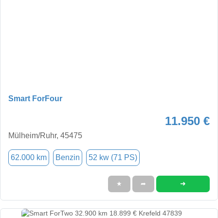
Smart ForFour
11.950 €
Mülheim/Ruhr, 45475
62.000 km
Benzin
52 kw (71 PS)
➜
★
➦