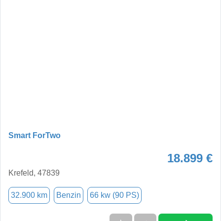
Smart ForTwo
18.899 €
Krefeld, 47839
32.900 km
Benzin
66 kw (90 PS)