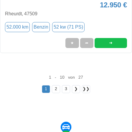
12.950 €
Rheurdt, 47509
52.000 km
Benzin
52 kw (71 PS)
➜
★
➦
1 - 10 von 27
1
2
3
❯
❯❯