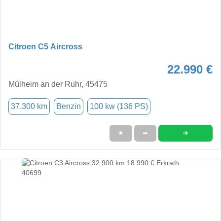
Citroen C5 Aircross
22.990 €
Mülheim an der Ruhr, 45475
37.300 km
Benzin
100 kw (136 PS)
➜
★
➦