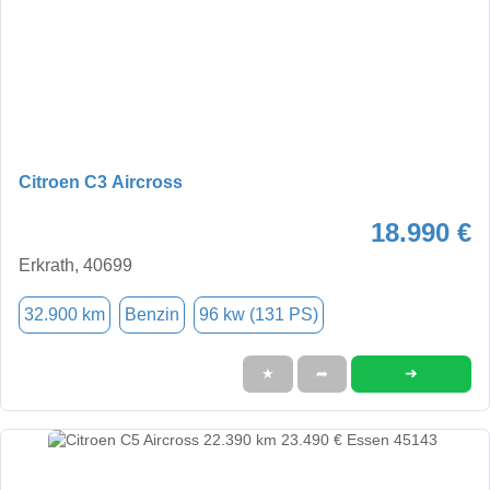
Citroen C3 Aircross
18.990 €
Erkrath, 40699
32.900 km
Benzin
96 kw (131 PS)
➜
★
➦