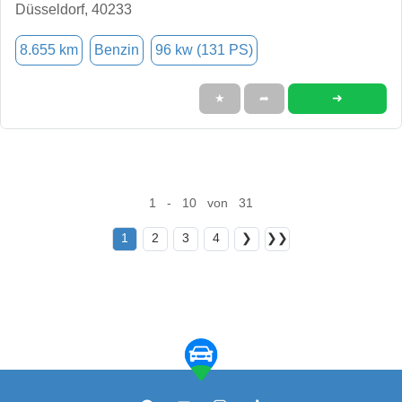
Düsseldorf, 40233
8.655 km
Benzin
96 kw (131 PS)
➜
★
➦
1 - 10 von 31
1
2
3
4
❯
❯❯