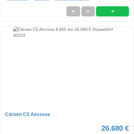
➜
★
➦
Citroen C5 Aircross
26.680 €