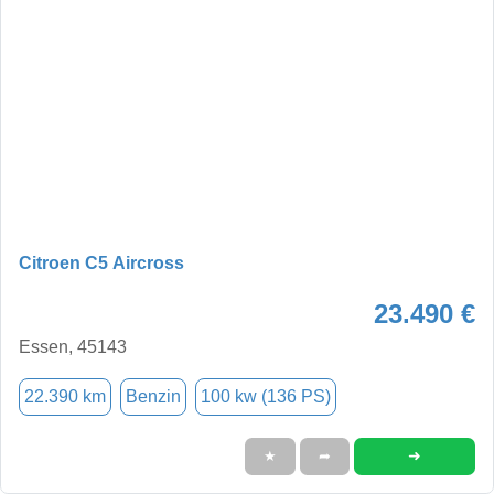
Citroen C5 Aircross
23.490 €
Essen, 45143
22.390 km
Benzin
100 kw (136 PS)
➜
★
➦