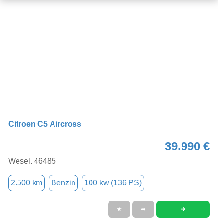
Citroen C5 Aircross
39.990 €
Wesel, 46485
2.500 km
Benzin
100 kw (136 PS)
➜
★
➦