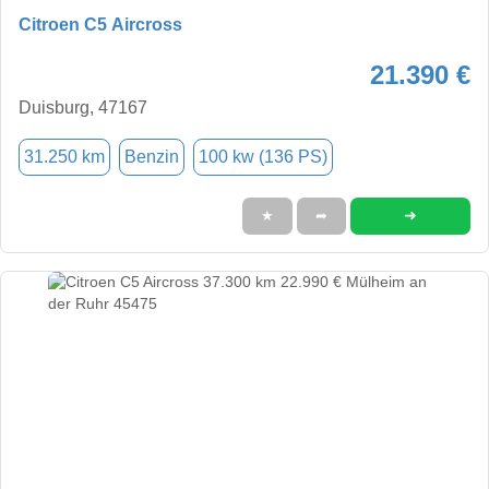
Citroen C5 Aircross
21.390 €
Duisburg, 47167
31.250 km
Benzin
100 kw (136 PS)
➜
★
➦