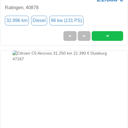
Ratingen, 40878
32.996 km
Diesel
96 kw (131 PS)
➜
★
➦