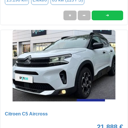
➜
★
➦
Citroen C5 Aircross
21.888 €