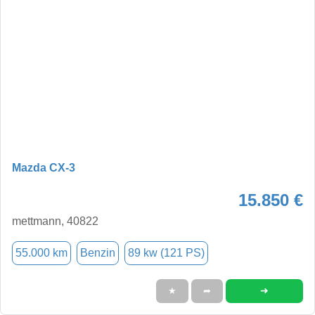
Mazda CX-3
15.850 €
mettmann, 40822
55.000 km
Benzin
89 kw (121 PS)
➜
★
➦