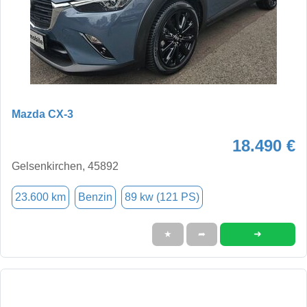
Mazda CX-3
18.490 €
Gelsenkirchen, 45892
23.600 km
Benzin
89 kw (121 PS)
➜
★
➦