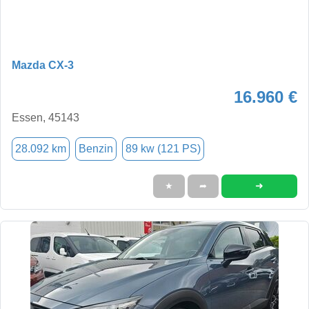
Mazda CX-3
16.960 €
Essen, 45143
28.092 km
Benzin
89 kw (121 PS)
➜
★
➦