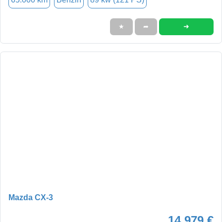
➜
★
➦
Mazda CX-3
14.979 €