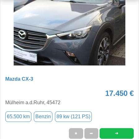
Mazda CX-3
17.450 €
Mülheim a.d.Ruhr, 45472
65.500 km
Benzin
89 kw (121 PS)
➜
★
➦