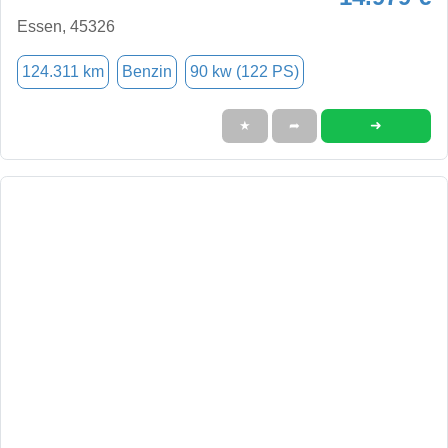
Essen, 45326
124.311 km
Benzin
90 kw (122 PS)
➜
★
➦