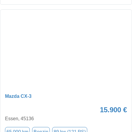
Mazda CX-3
15.900 €
Essen, 45136
65.000 km
Benzin
89 kw (121 PS)