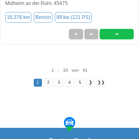
Mülheim an der Ruhr, 45475
16.376 km
Benzin
89 kw (121 PS)
➜
★
➦
1 - 10 von 41
1
2
3
4
5
❯
❯❯