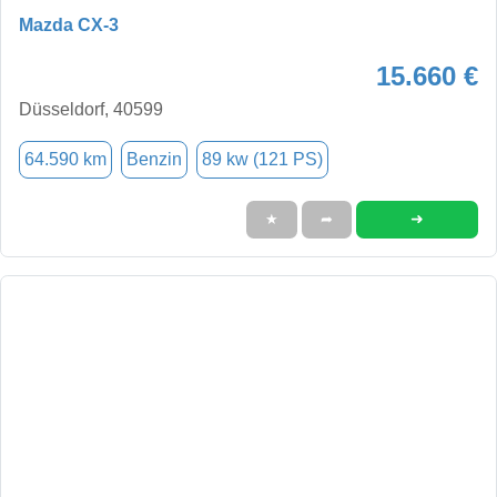
Mazda CX-3
15.660 €
Düsseldorf, 40599
64.590 km
Benzin
89 kw (121 PS)
➜
★
➦