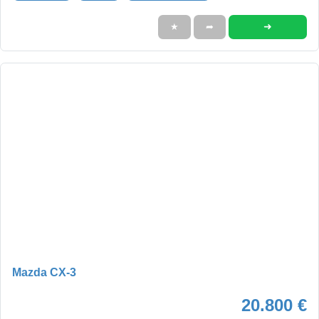
➜
★
➦
Mazda CX-3
20.800 €