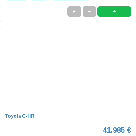
➜
★
➦
Toyota C-HR
41.985 €