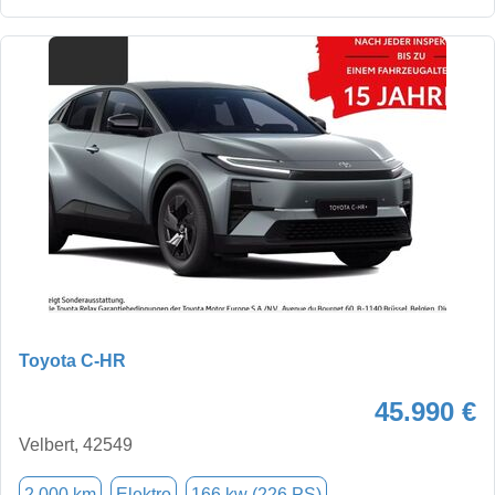
Toyota C-HR
45.990 €
Velbert, 42549
2.000 km
Elektro
166 kw (226 PS)