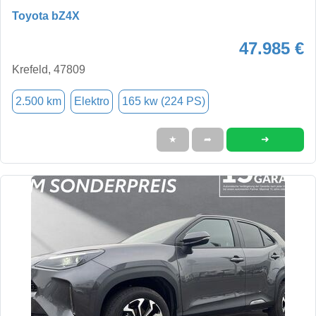
Toyota bZ4X
47.985 €
Krefeld, 47809
2.500 km
Elektro
165 kw (224 PS)
➜
★
➦