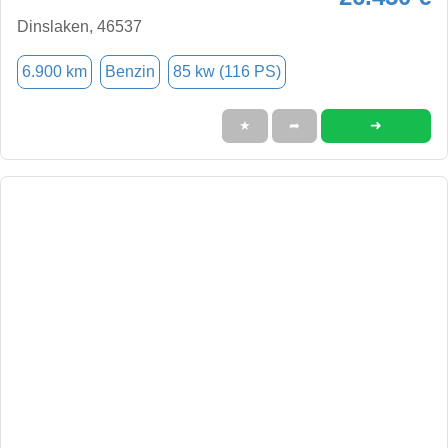
Dinslaken, 46537
6.900 km
Benzin
85 kw (116 PS)
➜
★
➦