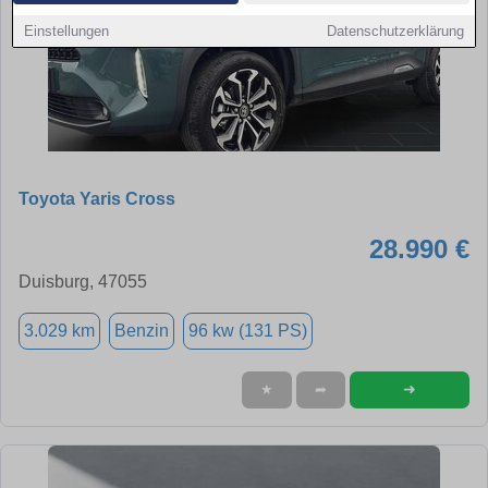
Einstellungen
Datenschutzerklärung
Toyota Yaris Cross
28.990 €
Duisburg, 47055
3.029 km
Benzin
96 kw (131 PS)
➜
★
➦