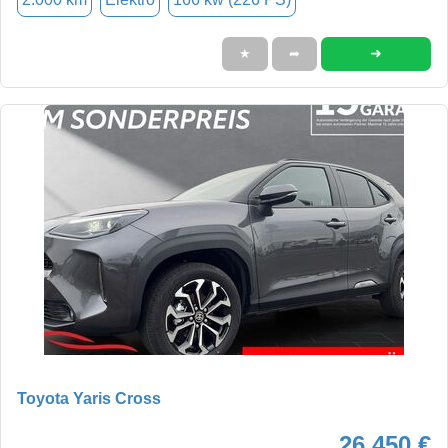
➜
★
➦
Toyota Yaris Cross
26.450 €