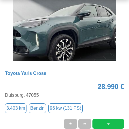
Toyota Yaris Cross
28.990 €
Duisburg, 47055
3.403 km
Benzin
96 kw (131 PS)
➜
★
➦