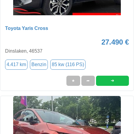
Toyota Yaris Cross
27.490 €
Dinslaken, 46537
4.417 km
Benzin
85 kw (116 PS)
➜
★
➦