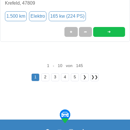
Krefeld, 47809
1.500 km
Elektro
165 kw (224 PS)
➜
★
➦
1 - 10 von 145
1
2
3
4
5
❯
❯❯