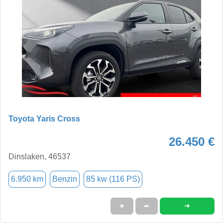
Toyota Yaris Cross
26.450 €
Dinslaken, 46537
6.950 km
Benzin
85 kw (116 PS)
➜
★
➦