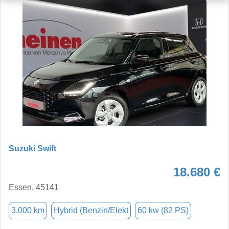
Suzuki Swift
18.680 €
Essen, 45141
3.000 km
Hybrid (Benzin/Elekt
60 kw (82 PS)