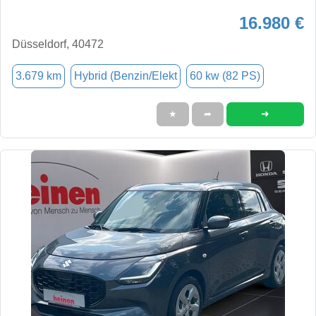
16.980 €
Düsseldorf, 40472
3.679 km
Hybrid (Benzin/Elekt
60 kw (82 PS)
➜
★
➦