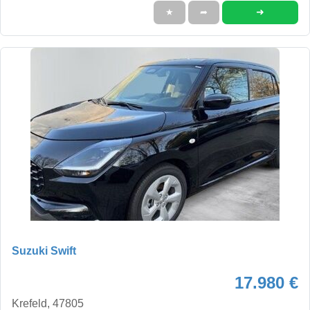
➜
★
➦
Suzuki Swift
17.980 €
Krefeld, 47805