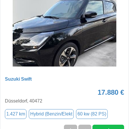
Suzuki Swift
17.880 €
Düsseldorf, 40472
1.427 km
Hybrid (Benzin/Elekt
60 kw (82 PS)