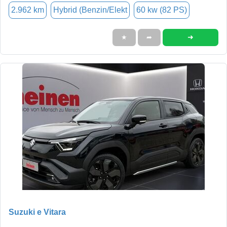
2.962 km
Hybrid (Benzin/Elekt
60 kw (82 PS)
➜
★
➦
Suzuki e Vitara