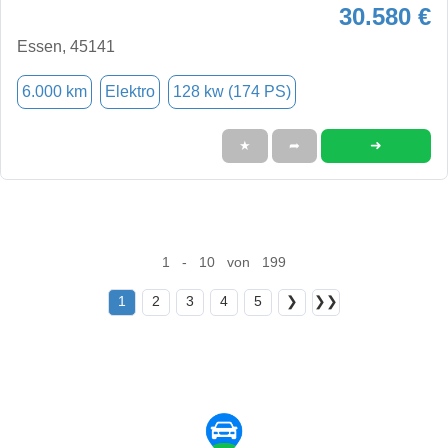
30.580 €
Essen, 45141
6.000 km
Elektro
128 kw (174 PS)
➜
★
➦
1 - 10 von 199
1
2
3
4
5
❯
❯❯