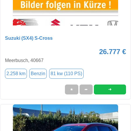
Suzuki (SX4) S-Cross
26.777 €
Meerbusch, 40667
2.258 km
Benzin
81 kw (110 PS)
➜
★
➦