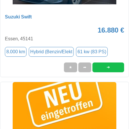
Suzuki Swift
16.880 €
Essen, 45141
8.000 km
Hybrid (Benzin/Elekt
61 kw (83 PS)
➜
★
➦