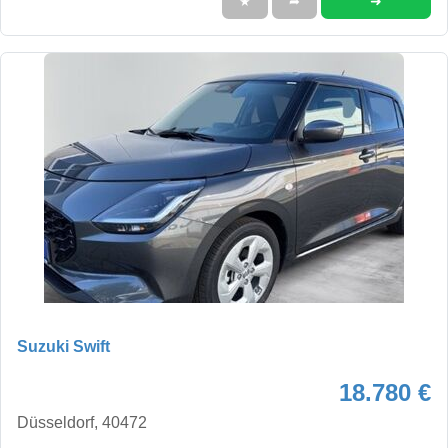
➜
★
➦
Suzuki Swift
18.780 €
Düsseldorf, 40472