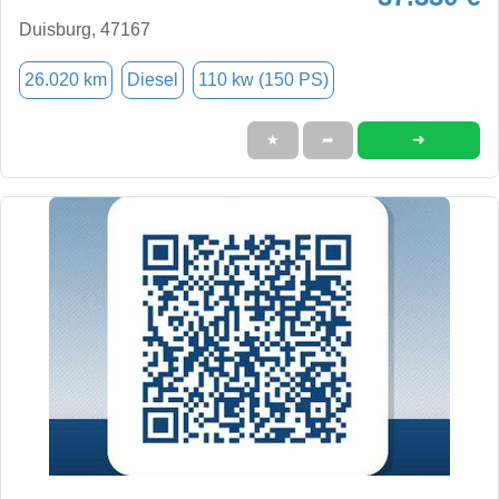
Duisburg, 47167
26.020 km
Diesel
110 kw (150 PS)
➜
★
➦