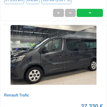
➜
★
➦
Renault Trafic
37.330 €