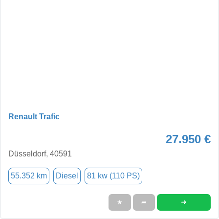
Renault Trafic
27.950 €
Düsseldorf, 40591
55.352 km
Diesel
81 kw (110 PS)
➜
★
➦