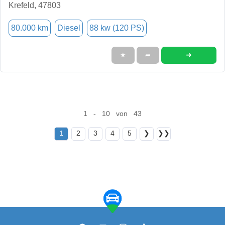
Krefeld, 47803
80.000 km
Diesel
88 kw (120 PS)
➜
★
➦
1 - 10 von 43
1
2
3
4
5
❯
❯❯