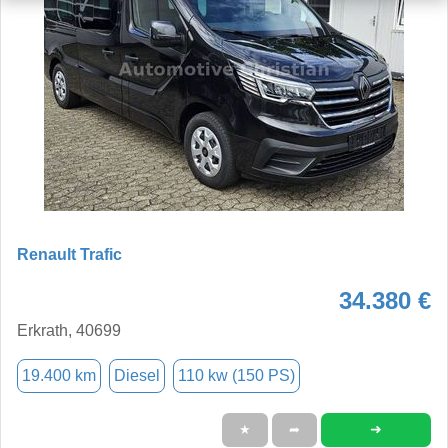
Renault Trafic
34.380 €
Erkrath, 40699
19.400 km
Diesel
110 kw (150 PS)
➜
★
➦