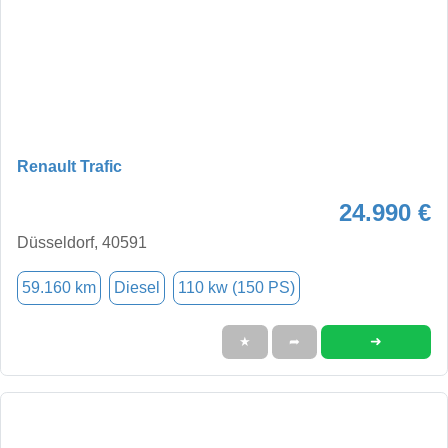
Renault Trafic
24.990 €
Düsseldorf, 40591
59.160 km
Diesel
110 kw (150 PS)
➜
★
➦