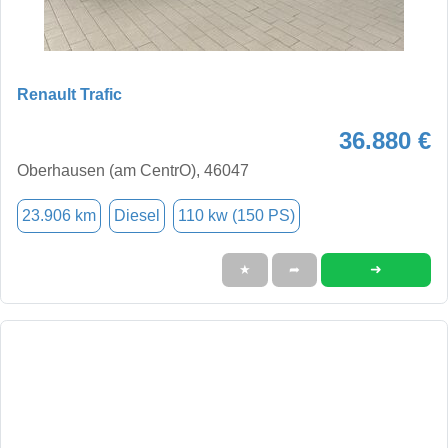
Renault Trafic
36.880 €
Oberhausen (am CentrO), 46047
23.906 km
Diesel
110 kw (150 PS)
➜
★
➦