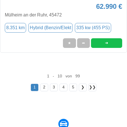
62.990 €
Mülheim an der Ruhr, 45472
8.351 km
Hybrid (Benzin/Elekt
335 kw (455 PS)
➜
★
➦
1 - 10 von 99
1
2
3
4
5
❯
❯❯