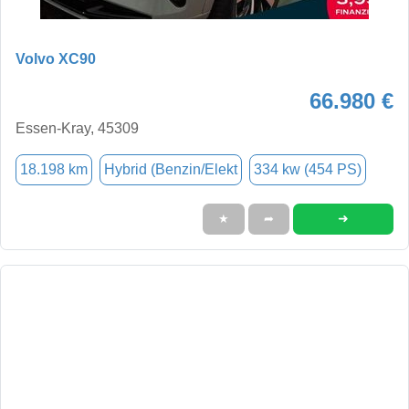
Volvo XC90
66.980 €
Essen-Kray, 45309
18.198 km
Hybrid (Benzin/Elekt
334 kw (454 PS)
➜
★
➦