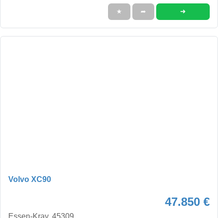
➜
★
➦
Volvo XC90
47.850 €
Essen-Kray, 45309