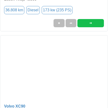
36.808 km
Diesel
173 kw (235 PS)
➜
★
➦
Volvo XC90