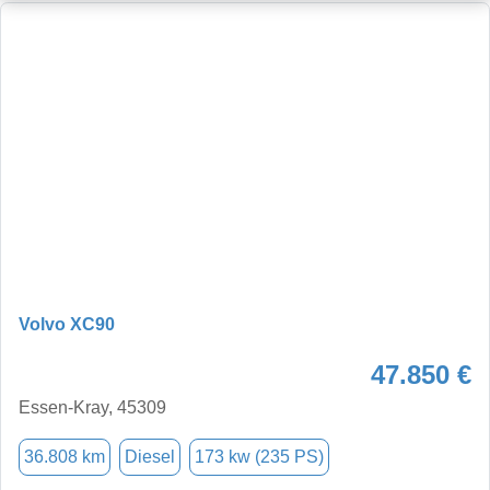
Volvo XC90
47.850 €
Essen-Kray, 45309
36.808 km
Diesel
173 kw (235 PS)