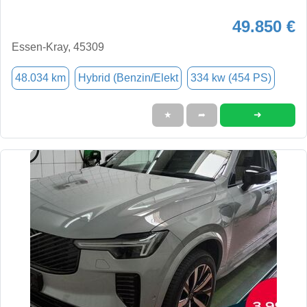
49.850 €
Essen-Kray, 45309
48.034 km
Hybrid (Benzin/Elekt
334 kw (454 PS)
➜
★
➦