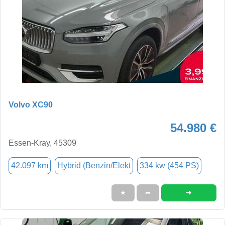
Volvo XC90
54.980 €
Essen-Kray, 45309
42.097 km
Hybrid (Benzin/Elekt
334 kw (454 PS)
➜
★
➦