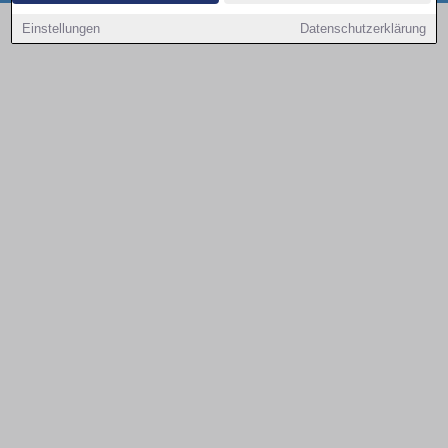
Copyright © 2000 - 2026 | 1A Infosysteme GmbH | Content by: 1a-sites-autos
Einstellungen
Datenschutzerklärung
08.08.2026