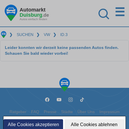
☰
Automarkt
Duisburg
.de
Autos einfach finden
❯
SUCHEN
❯
VW
❯
ID.3
Leider konnten wir derzeit keine passenden Autos finden.
Schauen Sie bald wieder vorbei!
Ratgeber
FAQ
Presse
Städte
Über Uns
Impressum
Datenschutz
Cookies
Alle Cookies akzeptieren
Alle Cookies ablehnen