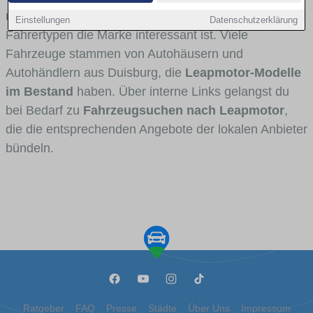
und Umlandverkehr zu sehen sind und für welche
Einstellungen
Datenschutzerklärung
Fahrertypen die Marke interessant ist. Viele
Fahrzeuge stammen von Autohäusern und
Autohändlern aus Duisburg, die
Leapmotor-Modelle
im Bestand
haben. Über interne Links gelangst du
bei Bedarf zu
Fahrzeugsuchen nach Leapmotor
,
die die entsprechenden Angebote der lokalen Anbieter
bündeln.
Ratgeber
FAQ
Presse
Städte
Über Uns
Impressum