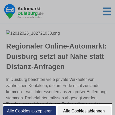
Automarkt
☰
Duisburg
.de
Autos einfach finden
Regionaler Online-Automarkt:
Duisburg setzt auf Nähe statt
Distanz-Anfragen
In Duisburg berichten viele private Verkäufer von
zahlreichen Kontakten, die am Ende nicht zustande
kommen – weil Interessenten aus zu großer Entfernung
stammen. Probefahrten müssen abgesagt werden,
Termine verschieben sich, am Ende verliert sich der
Kontakt. Genau hier setzt
Autosuche-Regional.de
an,
Alle Cookies akzeptieren
Alle Cookies ablehnen