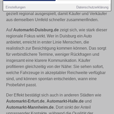
die Clusterhauptdomain im Umfeld von
1A-
Einstellungen
Datenschutzerklärung
Automarkt.de
. Der Ansatz: Fahrzeugangebote werden
gezielt regional ausgespielt, damit Käufer und Verkäufer
aus demselben Umfeld schneller zusammenfinden.
Auf
Automarkt-Duisburg.de
zeigt sich, wie stark dieser
regionale Fokus wirkt. Wer in Duisburg ein Auto
anbietet, erreicht in erster Linie Menschen, die
realistisch zur Besichtigung kommen können. Das sorgt
für verbindlichere Termine, weniger Rückfragen und
insgesamt eine klarere Kommunikation. Käufer
profitieren gleichzeitig von der Nähe: Sie sehen sofort,
welche Fahrzeuge in akzeptabler Reichweite verfügbar
sind, und können spontan entscheiden, wann eine
Probefahrt passt.
Der Effekt bestätigt sich auch in anderen Städten wie
Automarkt-Erfurt.de
,
Automarkt-Halle.de
und
Automarkt-Mannheim.de
. Dort sinkt der Anteil
unpassender Kontakte, während die Qualität der