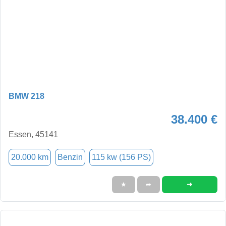
BMW 218
38.400 €
Essen, 45141
20.000 km
Benzin
115 kw (156 PS)
➜
★
➦