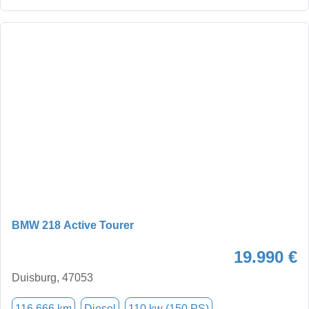
BMW 218 Active Tourer
19.990 €
Duisburg, 47053
116.666 km
Diesel
110 kw (150 PS)