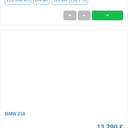
➜
★
➦
BMW 218
13.790 €