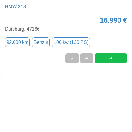
BMW 218
16.990 €
Duisburg, 47166
92.000 km
Benzin
100 kw (136 PS)
➜
★
➦