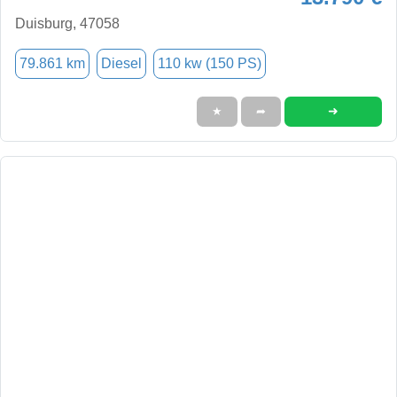
Duisburg, 47058
79.861 km
Diesel
110 kw (150 PS)
➜
★
➦