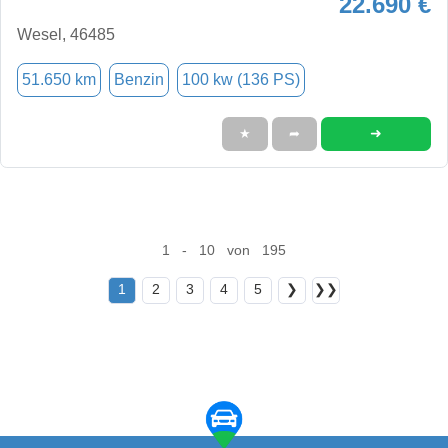
22.690 €
Wesel, 46485
51.650 km
Benzin
100 kw (136 PS)
➜
★
➦
1 - 10 von 195
1
2
3
4
5
❯
❯❯