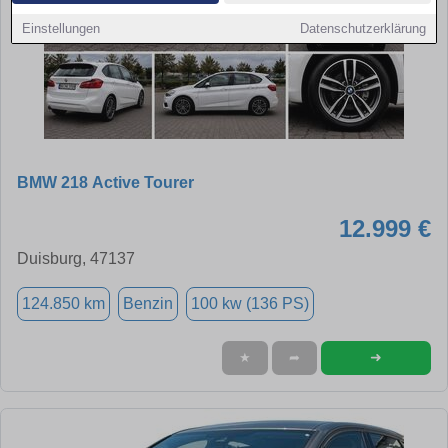
Einstellungen
Datenschutzerklärung
BMW 218 Active Tourer
12.999 €
Duisburg, 47137
124.850 km
Benzin
100 kw (136 PS)
➜
★
➦