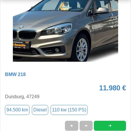
BMW 218
11.980 €
Duisburg, 47249
94.500 km
Diesel
110 kw (150 PS)
➜
★
➦