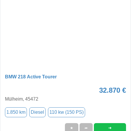
BMW 218 Active Tourer
32.870 €
Mülheim, 45472
1.850 km
Diesel
110 kw (150 PS)
➜
★
➦