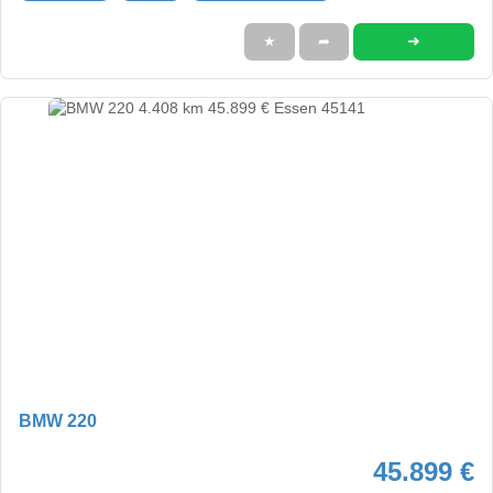
➜
★
➦
BMW 220
45.899 €