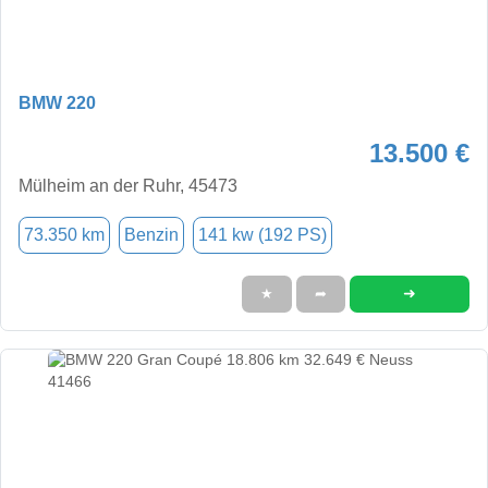
BMW 220
13.500 €
Mülheim an der Ruhr, 45473
73.350 km
Benzin
141 kw (192 PS)
➜
★
➦