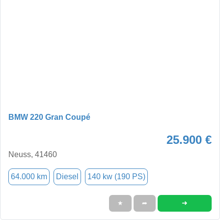
BMW 220 Gran Coupé
25.900 €
Neuss, 41460
64.000 km
Diesel
140 kw (190 PS)
➜
★
➦