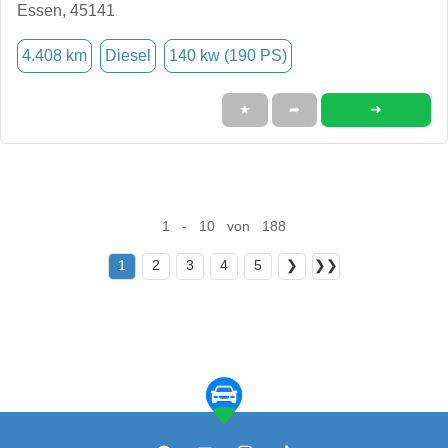
Essen, 45141
4.408 km
Diesel
140 kw (190 PS)
➜
★
➦
1 - 10 von 188
1
2
3
4
5
❯
❯❯