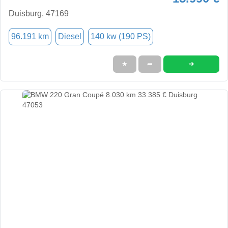
Duisburg, 47169
96.191 km
Diesel
140 kw (190 PS)
➜
★
➦