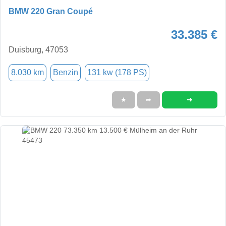
BMW 220 Gran Coupé
33.385 €
Duisburg, 47053
8.030 km
Benzin
131 kw (178 PS)
➜
★
➦