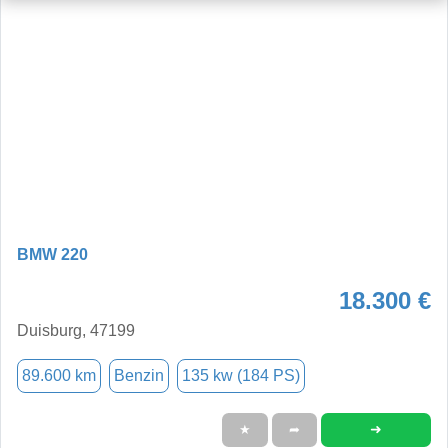
BMW 220
18.300 €
Duisburg, 47199
89.600 km
Benzin
135 kw (184 PS)
➜
★
➦