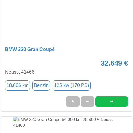
BMW 220 Gran Coupé
32.649 €
Neuss, 41466
18.806 km
Benzin
125 kw (170 PS)
➜
★
➦