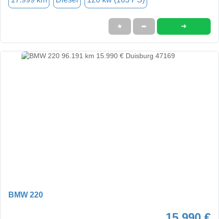
➜
★
➦
BMW 220
15.990 €