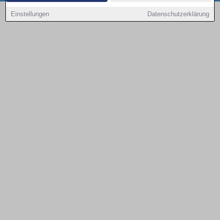
Copyright © 2000 - 2026 | 1A Infosysteme GmbH | Content by: 1a-sites-autos
Einstellungen
Datenschutzerklärung
08.08.2026