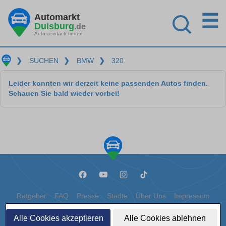
☰
Automarkt
Duisburg
.de
Autos einfach finden
❯
SUCHEN
❯
BMW
❯
320
Leider konnten wir derzeit keine passenden Autos finden.
Schauen Sie bald wieder vorbei!
Ratgeber
FAQ
Presse
Städte
Über Uns
Impressum
Datenschutz
Cookies
Alle Cookies akzeptieren
Alle Cookies ablehnen