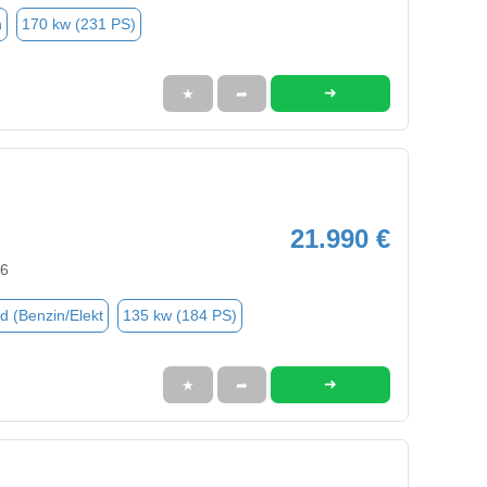
n
170 kw (231 PS)
➜
★
➦
21.990 €
86
d (Benzin/Elekt
135 kw (184 PS)
➜
★
➦