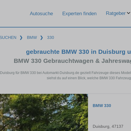
Ratgeber
Autosuche
Experten finden
SUCHEN
❯
BMW
❯
330
gebrauchte BMW 330 in Duisburg 
BMW 330 Gebrauchtwagen & Jahreswag
 Duisburg für BMW 330 bei Automarkt-Duisburg.de gezielt Fahrzeuge dieses Mode
siehst du auf einen Blick, welche BMW 330 Fahrzeuge
BMW 330
Duisburg, 47137