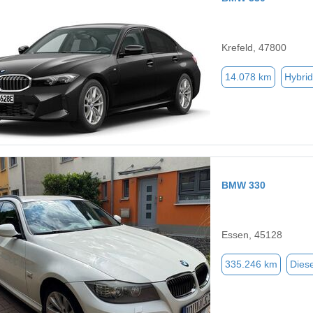
Krefeld, 47800
14.078 km
Hybrid
BMW 330
Essen, 45128
335.246 km
Diese