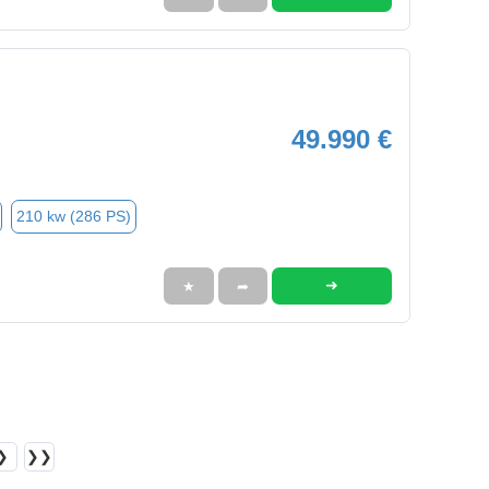
49.990 €
210 kw (286 PS)
➜
★
➦
❯
❯❯