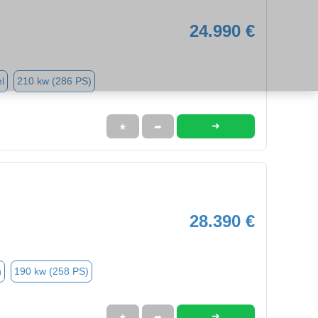
24.990 €
l
210 kw (286 PS)
➜
★
➦
28.390 €
n
190 kw (258 PS)
➜
★
➦