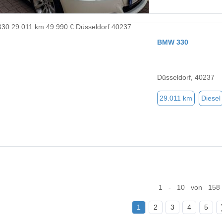
BMW 330
Düsseldorf, 40237
29.011 km
Diesel
1 - 10 von 158
1
2
3
4
5