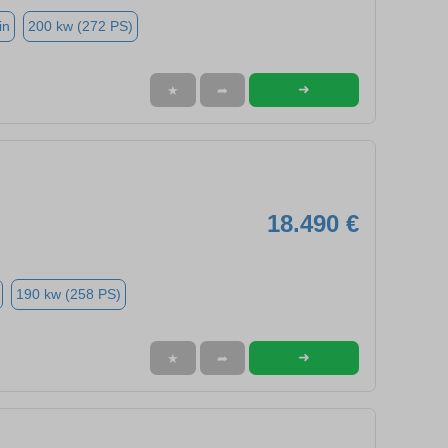
in
200 kw (272 PS)
➜
★
➦
18.490 €
190 kw (258 PS)
➜
★
➦