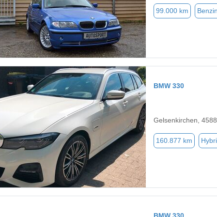
99.000 km
Benzi
BMW 330
Gelsenkirchen, 458
160.877 km
Hybri
BMW 330