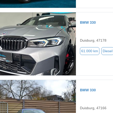
BMW 330
Duisburg, 47178
61.000 km
Diesel
BMW 330
Duisburg, 47166