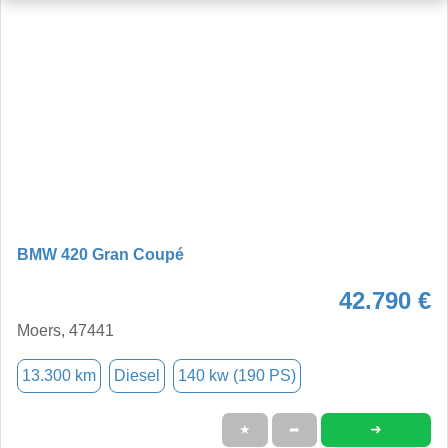
BMW 420 Gran Coupé
42.790 €
Moers, 47441
13.300 km
Diesel
140 kw (190 PS)
➜
★
➦